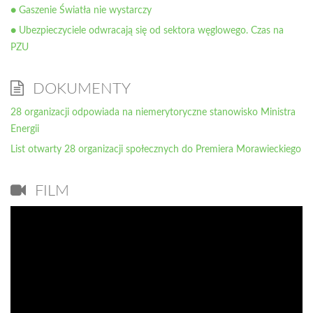
● Gaszenie Światła nie wystarczy
● Ubezpieczyciele odwracają się od sektora węglowego. Czas na
PZU
DOKUMENTY
28 organizacji odpowiada na niemerytoryczne stanowisko Ministra
Energii
List otwarty 28 organizacji społecznych do Premiera Morawieckiego
FILM