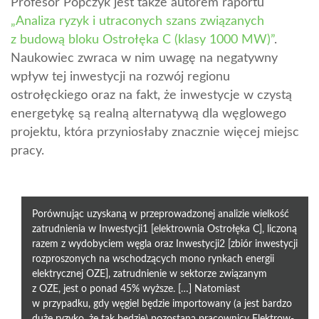
Profesor Popczyk jest także autorem raportu
„Analiza ryzyk i utraconych szans związanych
z budową bloku Ostrołęka C (klasy 1000 MW)”
.
Naukowiec zwraca w nim uwagę na negatywny
wpływ tej inwestycji na rozwój regionu
ostrołęckiego oraz na fakt, że inwestycje w czystą
energetykę są realną alternatywą dla węglowego
projektu, która przyniosłaby znacznie więcej miejsc
pracy.
Porównując uzyskaną w przeprowadzonej analizie wielkość
zatrudnienia w Inwestycji1 [elektrownia Ostrołęka C], liczoną
razem z wydobyciem węgla oraz Inwestycji2 [zbiór inwestycji
roz­proszonych na wschodzących mono rynkach energii
elektrycznej OZE], zatrudnienie w sektorze związanym
z OZE, jest o ponad 45% wyższe. […] Natomiast
w przypadku, gdy węgiel będzie importowany (a jest bardzo