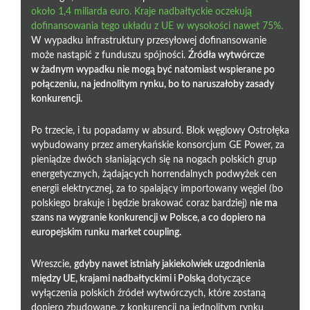
około 1,4 miliarda euro. Kraje nadbałtyckie oczekują
dofinansowania tego układu z UE w wysokości nawet 75%.
W wypadku infrastruktury przesyłowej dofinansowanie
może nastąpić z funduszu spójności.
Źródła wytwórcze
w żadnym wypadku nie mogą być natomiast wspierane po
połączeniu, na jednolitym rynku, bo to naruszałoby zasady
konkurencji.
Po trzecie, i tu popadamy w absurd. Blok węglowy Ostrołęka
wybudowany przez amerykańskie konsorcjum GE Power, za
pieniądze dwóch słaniających się na nogach polskich grup
energetycznych, żądających horrendalnych podwyżek cen
energii elektrycznej, za to spalający importowany węgiel (bo
polskiego brakuje i będzie brakować coraz bardziej)
nie ma
szans na wygranie konkurencji w Polsce, a co dopiero na
europejskim runku market coupling.
Wreszcie,
gdyby nawet istniały jakiekolwiek uzgodnienia
między UE, krajami nadbałtyckimi i Polską
dotyczące
wyłączenia polskich źródeł wytwórczych, które zostaną
dopiero zbudowane, z konkurencji na jednolitym rynku