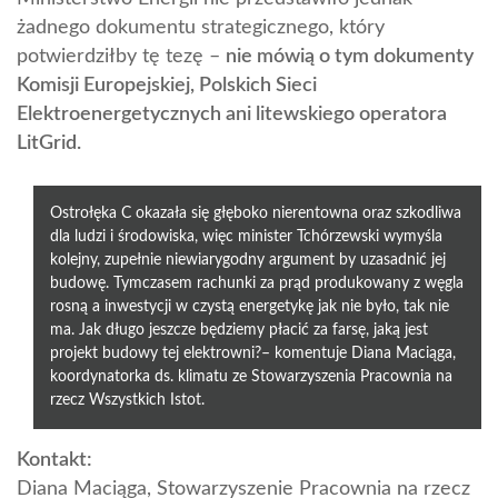
żadnego dokumentu strategicznego, który
potwierdziłby tę tezę –
nie mówią o tym dokumenty
Komisji Europejskiej, Polskich Sieci
Elektroenergetycznych ani litewskiego operatora
LitGrid.
Ostrołęka C okazała się głęboko nierentowna oraz szkodliwa
dla ludzi i środowiska, więc minister Tchórzewski wymyśla
kolejny, zupełnie niewiarygodny argument by uzasadnić jej
budowę. Tymczasem rachunki za prąd produkowany z węgla
rosną a inwestycji w czystą energetykę jak nie było, tak nie
ma. Jak długo jeszcze będziemy płacić za farsę, jaką jest
projekt budowy tej elektrowni?– komentuje Diana Maciąga,
koordynatorka ds. klimatu ze Stowarzyszenia Pracownia na
rzecz Wszystkich Istot.
Kontakt:
Diana Maciąga, Stowarzyszenie Pracownia na rzecz