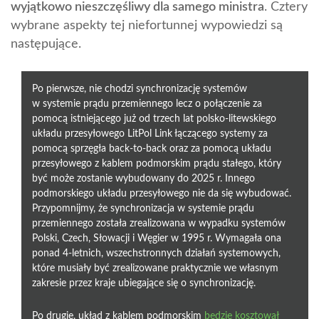
wyjątkowo nieszczęśliwy dla samego ministra
. Cztery
wybrane aspekty tej niefortunnej wypowiedzi są
następujące.
Po pierwsze, nie chodzi synchronizację systemów
w systemie prądu przemiennego lecz o połączenie za
pomocą istniejącego już od trzech lat polsko-litewskiego
układu przesyłowego LitPol Link łączącego systemy za
pomocą sprzęgła back-to-back oraz za pomocą układu
przesyłowego z kablem podmorskim prądu stałego, który
być może zostanie wybudowany do 2025 r. Innego
podmorskiego układu przesyłowego nie da się wybudować.
Przypomnijmy, że synchronizacja w systemie prądu
przemiennego została zrealizowana w wypadku systemów
Polski, Czech, Słowacji i Węgier w 1995 r. Wymagała ona
ponad 4-letnich, wszechstronnych działań systemowych,
które musiały być zrealizowane praktycznie we własnym
zakresie przez kraje ubiegające się o synchronizację.
Po drugie, układ z kablem podmorskim
będzie kosztował