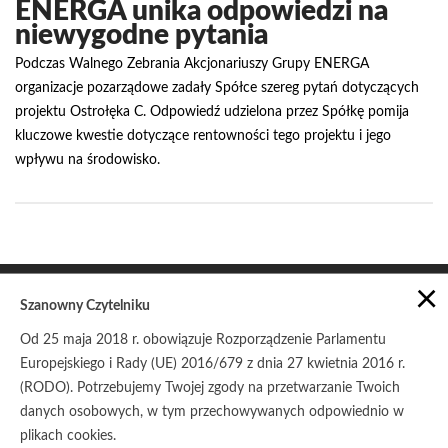
ENERGA unika odpowiedzi na
niewygodne pytania
Podczas Walnego Zebrania Akcjonariuszy Grupy ENERGA
organizacje pozarządowe zadały Spółce szereg pytań dotyczących
projektu Ostrołęka C. Odpowiedź udzielona przez Spółkę pomija
kluczowe kwestie dotyczące rentowności tego projektu i jego
wpływu na środowisko.
×
Szanowny Czytelniku
Od 25 maja 2018 r. obowiązuje Rozporządzenie Parlamentu
Europejskiego i Rady (UE) 2016/679 z dnia 27 kwietnia 2016 r.
POLITYKA PRYWATNOŚCI
ZASADY UDOSTĘPNIANIA
(RODO). Potrzebujemy Twojej zgody na przetwarzanie Twoich
danych osobowych, w tym przechowywanych odpowiednio w
© Copyright 2017
Stowarzyszenie Pracownia na rzecz
Wszystkich Istot
plikach cookies.