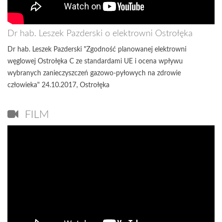
Dr hab. Leszek Pazderski o elektrowni Ostrołęka
Dr hab. Leszek Pazderski "Zgodność planowanej elektrowni
węglowej Ostrołęka C ze standardami UE i ocena wpływu
wybranych zanieczyszczeń gazowo-pyłowych na zdrowie
człowieka" 24.10.2017, Ostrołęka
FILM