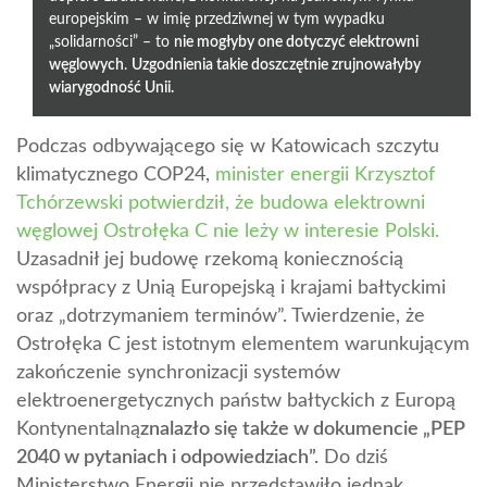
europejskim – w imię przedziwnej w tym wypadku
„solidarności” – to
nie mogłyby one dotyczyć elektrowni
węglowych
.
Uzgodnienia takie doszczętnie zrujnowałyby
wiarygodność Unii.
Podczas odbywającego się w Katowicach szczytu
klimatycznego COP24,
minister energii Krzysztof
Tchórzewski potwierdził, że budowa elektrowni
węglowej Ostrołęka C nie leży w interesie Polski.
Uzasadnił jej budowę rzekomą koniecznością
współpracy z Unią Europejską i krajami bałtyckimi
oraz „dotrzymaniem terminów”. Twierdzenie, że
Ostrołęka C jest istotnym elementem warunkującym
zakończenie synchronizacji systemów
elektroenergetycznych państw bałtyckich z Europą
Kontynentalną
znalazło się także w dokumencie „PEP
2040 w pytaniach i odpowiedziach”.
Do dziś
Ministerstwo Energii nie przedstawiło jednak