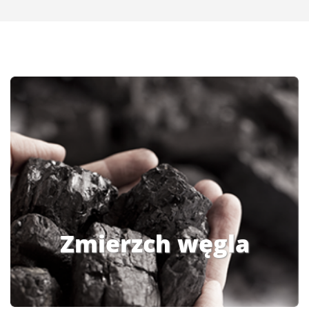
Zmierzch węgla