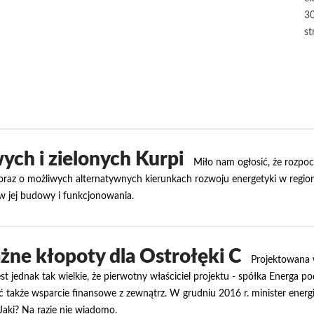
30
st
ych i zielonych Kurpi
Miło nam ogłosić, że rozpo
raz o możliwych alternatywnych kierunkach rozwoju energetyki w regioni
ów jej budowy i funkcjonowania.
ne kłopoty dla Ostrołęki C
Projektowana 
t jednak tak wielkie, że pierwotny właściciel projektu - spółka Energa p
 także wsparcie finansowe z zewnątrz. W grudniu 2016 r. minister energii
Jaki? Na razie nie wiadomo.