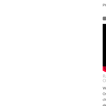
py
R
O
W
Os
ch
el