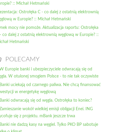
ropie? :: Michał Hetmański
ezentacja: Ostrołęka C - co dalej z ostatnią elektrownią
glową w Europie? :: Michał Hetmański
nek mocy nie pomoże. Aktualizacja raportu: Ostrołęka
- co dalej z ostatnią elektrownią węglową w Europie? ::
chał Hetmański
POLECAMY
 W Europie banki i ubezpieczyciele odwracają się od
gla. W otulonej smogiem Polsce - to nie tak oczywiste
 Banki uciekają od czarnego paliwa. Nie chcą finansować
westycji w energetykę węglową
 Banki odwracają się od węgla. Ostrołęka to koniec?
 Zamieszanie wokół wielkiej emisji obligacji Enei. ING
cofuje się z projektu. mBank jeszcze trwa
 Banki nie dadzą kasy na węgiel. Tylko PKO BP sabotuje
lkę o klimat