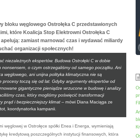
wy bloku węglowego Ostrołęka C przedstawionych
imi, które Koalicja Stop Elektrowni Ostrołęka C
je apelują: zamiast marnować czas i wydawać miliardy
łuchać organizacji społecznych!
chać niezależnych ekspertów. Budowa Ostrołęki C w dobie
ym nonsensem, o czym ostrzegaliśmy od samego początku. Ani
ra węglowego, ani unijna polityka klimatyczna nie są
e procesy toczą się od lat. Gdyby argumenty ekspertów od
arnowane gigantyczne pieniądze wrzucone w budowę i analizy
Os
raciliśmy czas, który mogliśmy poświęcić transformacji
pr
y prąd i bezpieczniejszy klimat
– mówi Diana Maciąga ze
Fi
tot, koordynatorka kampanii.
An
bl
i węglowej w Ostrołęce spółki Enea i Energa, wymieniają
Kr
itykę kredytową poszczególnych instytucji finansowych, która
Os