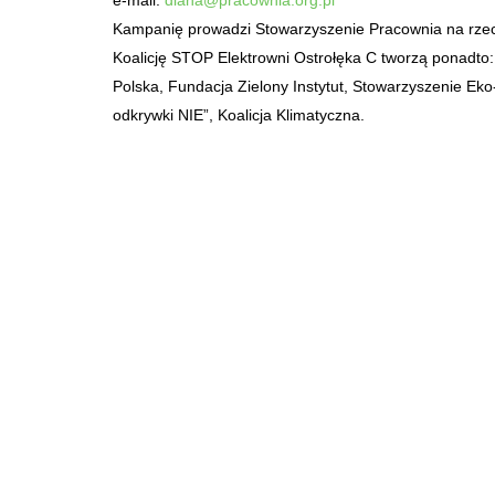
e-mail:
diana@pracownia.org.pl
Kampanię prowadzi Stowarzyszenie Pracownia na rzecz
Koalicję STOP Elektrowni Ostrołęka C tworzą ponadto
Polska, Fundacja Zielony Instytut, Stowarzyszenie Ek
odkrywki NIE”, Koalicja Klimatyczna.