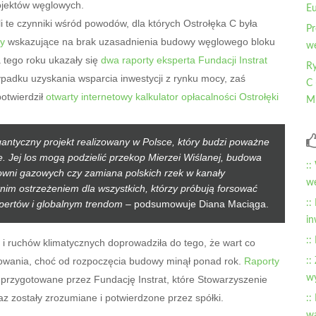
ojektów węglowych.
Eu
 te czynniki wśród powodów, dla których Ostrołęka C była
Pr
zy
wskazujące na brak uzasadnienia budowy węglowego bloku
wę
a tego roku ukazały się
dwa raporty eksperta Fundacji Instrat
Ry
padku uzyskania wsparcia inwestycji z rynku mocy, zaś
C 
otwierdził
otwarty internetowy kalkulator opłacalności Ostrołęki
Mi
gantyczny projekt realizowany w Polsce, który budzi poważne
. Jej los mogą podzielić przekop Mierzei Wiślanej, budowa
::
owni gazowych czy zamiana polskich rzek w kanały
wę
tnim ostrzeżeniem dla wszystkich, którzy próbują forsować
pertów i globalnym trendom
– podsumowuje Diana Maciąga.
::
in
::
 ruchów klimatycznych doprowadziła do tego, że wart co
nsowania, choć od rozpoczęcia budowy minął ponad rok.
Raporty
::
wy
 przygotowane przez Fundację Instrat, które Stowarzyszenie
z zostały zrozumiane i potwierdzone przez spółki.
::
wa