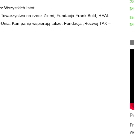
28
 Wszystkich Istot.
Mi
: Towarzystwo na rzecz Ziemi, Fundacja Frank Bold, HEAL
Li
o-Unia. Kampanię wspierają także: Fundacja „Rozwój TAK –
M
P
Pr
wę