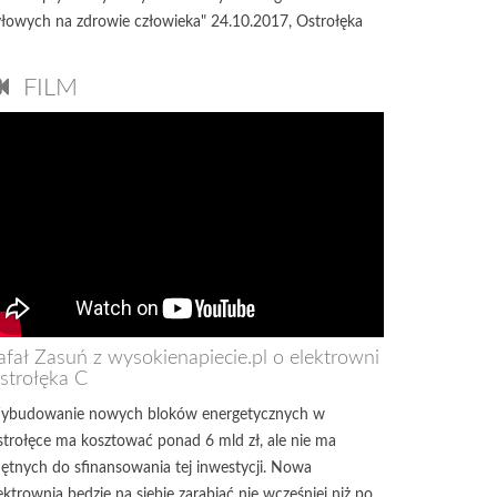
łowych na zdrowie człowieka" 24.10.2017, Ostrołęka
FILM
afał Zasuń z wysokienapiecie.pl o elektrowni
strołęka C
ybudowanie nowych bloków energetycznych w
trołęce ma kosztować ponad 6 mld zł, ale nie ma
ętnych do sfinansowania tej inwestycji. Nowa
ektrownia będzie na siebie zarabiać nie wcześniej niż po