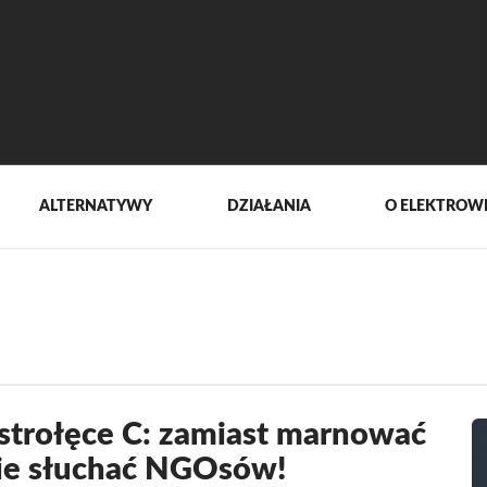
ALTERNATYWY
DZIAŁANIA
O ELEKTROW
Ostrołęce C: zamiast marnować
jcie słuchać NGOsów!