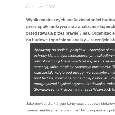
04 czerwca 2020
Wynik ostatecznych analiz zasadności budo
przez spółki pokrywa się z analizami eksperck
przedstawiała przez prawie 3 lata. Organizac
na budowę i spóźnione analizy – zacznijcie s
Apelujemy do spółek i polityków – zacznijcie słu
ochrony klimatu była niebezpiecznym i szkodliw
odwrót instytucji finansowych od wspierania sekto
sensacją, która mogłaby zaskoczyć inwestorów. T
razu zostały wzięte pod uwagę, nie zostałyby zm
post factum, spóźnione co najmniej o kilka lat. St
energetycznej i zyskać czystsze środowisko, tańsz
Stowarzyszenia Pracownia na rzecz Wszystkich Is
Jako powód, dla którego kontynuacja budowy elektrown
zmiany regulacyjne na poziomie Unii Europejskiej i pol