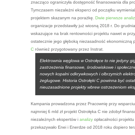
znacząco ograniczyła dostępność finansowania dla pr
Tymczasem niezależni eksperci od początku wymieniali
projektem skazanym na porażkę.
Dwie pierwsze anali
organizacje przedstawiły już wiosną 2018 r. Do grudni
wskazujące na brak rentowności projektu nawet w przy
ostatecznie jego głęboką niezasadność ekonomiczną p
C
również przygotowany przez Instrat.
Elektrownia węglowa w Ostrołęce to nie jedyny gi
zastrzeżenia finansowe, środowiskowe i społeczne
nowych kopalni odkrywkowych i olbrzymich elektr
żeglugowe. Historia Ostrołęki C powinna być osta
nieuzasadnione projekty wbrew ostrzeżeniom eks
Kampania prowadzona przez Pracownię przy wsparciu i
najmniej 6 mld zł projekt Ostrołęka C nie zdobył fina
niezależnych ekspertów i
analizy
opłacalności projektu
przekazywało Enei i Enerdze od 2018 roku dopiero tera