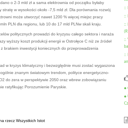
adano o 2-3 mld zł a sama elektrownia od początku byłaby
::
y stratę w wysokości około -7,5 mld zł. Dla porównania rozwój
::
ktrowni może utworzyć nawet 1200 % więcej miejsc pracy
0
mln PLN dla regionu, lub 10 do 17 mld PLN
w skali kraju.
::
(
lów politycznych prowadzi do kryzysu całego sektora i naraża
::
y wyższy koszt produkcji energii w Ostrołęce C niż ze źródeł
ba
 z brakiem inwestycji koniecznych do przeprowadzenia
::
an
ad w kryzys klimatyczny i bezwzględnie musi zostać wygaszona
ew ogólnie znanym światowym trendom, polityce energetyczno-
 CO2 do zera w perspektywie 2050 oraz wbrew zobowiązaniu
ie ratyfikując Porozumienie Paryskie.
● 
● 
Cz
na rzecz Wszystkich Istot