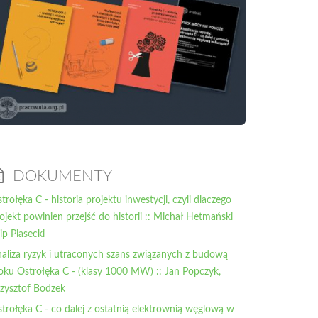
DOKUMENTY
trołęka C - historia projektu inwestycji, czyli dlaczego
ojekt powinien przejść do historii :: Michał Hetmański
lip Piasecki
aliza ryzyk i utraconych szans związanych z budową
oku Ostrołęka C - (klasy 1000 MW) :: Jan Popczyk,
zysztof Bodzek
trołęka C - co dalej z ostatnią elektrownią węglową w