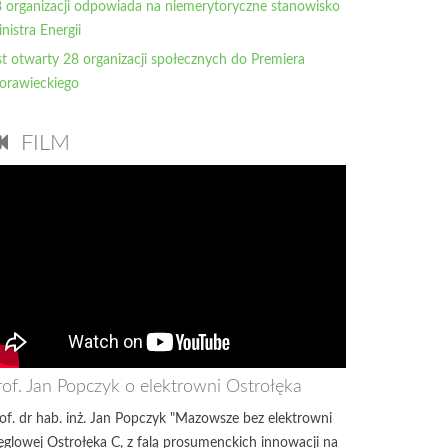
 organizacji odpowiada na niemerytoryczne stanowisko
nistra Energii
st otwarty 28 organizacji społecznych do Premiera
orawieckiego
FILM
rof. Jan Popczyk o elektrowni Ostrołęka
of. dr hab. inż. Jan Popczyk "Mazowsze bez elektrowni
glowej Ostrołęka C, z falą prosumenckich innowacji na