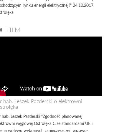
chodzącym rynku energii elektrycznej?" 24.10.2017,
trołęka
FILM
r hab. Leszek Pazderski o elektrowni
strołęka
 hab. Leszek Pazderski "Zgodność planowanej
ektrowni węglowej Ostrołęka C ze standardami UE i
ena wpływu wybranych zanieczyszczeń gazowo-