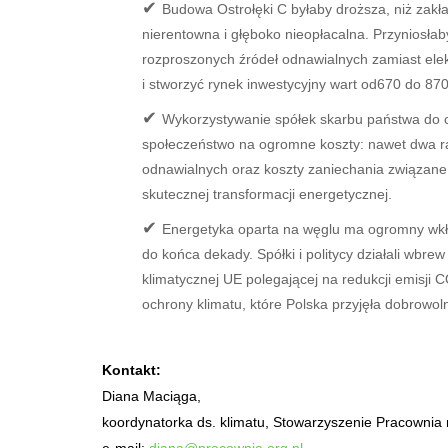
Budowa Ostrołęki C byłaby droższa, niż zakł
nierentowna i głęboko nieopłacalna. Przyniosłab
rozproszonych źródeł odnawialnych zamiast ele
i stworzyć rynek inwestycyjny wart od
670 do 87
Wykorzystywanie spółek skarbu państwa do ce
społeczeństwo na ogromne koszty: nawet dwa raz
odnawialnych oraz koszty zaniechania związane
skutecznej transformacji energetycznej.
Energetyka oparta na węglu ma ogromny wkł
do końca dekady. Spółki i politycy działali wbr
klimatycznej UE polegającej na redukcji emisji
ochrony klimatu, które Polska przyjęła dobrowoln
Kontakt:
Diana Maciąga,
koordynatorka ds. klimatu, Stowarzyszenie Pracownia 