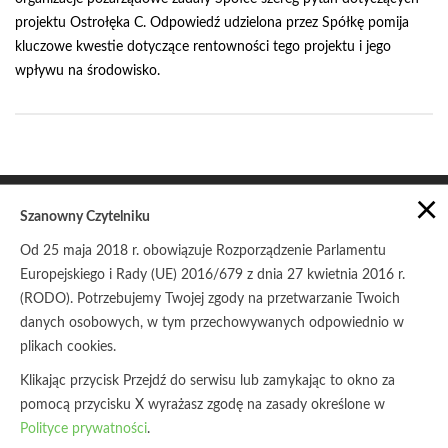
projektu Ostrołęka C. Odpowiedź udzielona przez Spółkę pomija
kluczowe kwestie dotyczące rentowności tego projektu i jego
wpływu na środowisko.
×
Szanowny Czytelniku
Od 25 maja 2018 r. obowiązuje Rozporządzenie Parlamentu
Europejskiego i Rady (UE) 2016/679 z dnia 27 kwietnia 2016 r.
POLITYKA PRYWATNOŚCI
ZASADY UDOSTĘPNIANIA
(RODO). Potrzebujemy Twojej zgody na przetwarzanie Twoich
danych osobowych, w tym przechowywanych odpowiednio w
© Copyright 2017
Stowarzyszenie Pracownia na rzecz
Wszystkich Istot
plikach cookies.
Klikając przycisk Przejdź do serwisu lub zamykając to okno za
pomocą przycisku X wyrażasz zgodę na zasady określone w
Polityce prywatności
.