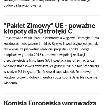
ważne jest posiadanie pełnej informacji na temat skutków jej
budowy i funkcjonowania.
"Pakiet Zimowy" UE - poważne
kłopoty dla Ostrołęki C
Projektowana w gm. Rzekuń elektrownia węglowa Ostrołęka C ma
kosztować niebagatelne 6 mld zł. Ryzyko inwestycyjne jest jednak
tak wielkie, że pierwotny właściciel projektu - spółka Energa
podpisała w grudniu 2016 r. umowę o wspólnej realizacji
przedsięwzięcia z firmą Enea SA. Inwestycja ma otrzymać także
wsparcie finansowe z zewnątrz. W grudniu 2016 r. minister energii
w rządzie PiS Krzysztof Tchórzewski zapowiedział, że połowę
kosztów projektu dołoży inwestor spoza spółki. Jaki? Na razie nie
wiadomo.
Komisja Europejska wprowadza