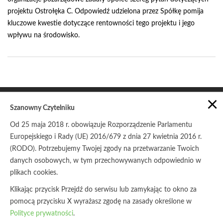
projektu Ostrołęka C. Odpowiedź udzielona przez Spółkę pomija
kluczowe kwestie dotyczące rentowności tego projektu i jego
wpływu na środowisko.
×
Szanowny Czytelniku
Od 25 maja 2018 r. obowiązuje Rozporządzenie Parlamentu
Europejskiego i Rady (UE) 2016/679 z dnia 27 kwietnia 2016 r.
POLITYKA PRYWATNOŚCI
ZASADY UDOSTĘPNIANIA
(RODO). Potrzebujemy Twojej zgody na przetwarzanie Twoich
danych osobowych, w tym przechowywanych odpowiednio w
© Copyright 2017
Stowarzyszenie Pracownia na rzecz
Wszystkich Istot
plikach cookies.
Klikając przycisk Przejdź do serwisu lub zamykając to okno za
pomocą przycisku X wyrażasz zgodę na zasady określone w
Polityce prywatności
.