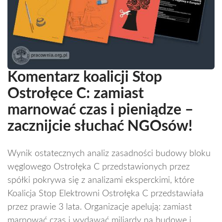
Komentarz koalicji Stop
Ostrołęce C: zamiast
marnować czas i pieniądze –
zacznijcie słuchać NGOsów!
Wynik ostatecznych analiz zasadności budowy bloku
węglowego Ostrołęka C przedstawionych przez
spółki pokrywa się z analizami eksperckimi, które
Koalicja Stop Elektrowni Ostrołęka C przedstawiała
przez prawie 3 lata. Organizacje apelują: zamiast
marnować czas i wydawać miliardy na budowę i