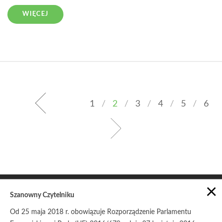
WIĘCEJ
1
/
2
/
3
/
4
/
5
/
6
×
Szanowny Czytelniku
Od 25 maja 2018 r. obowiązuje Rozporządzenie Parlamentu