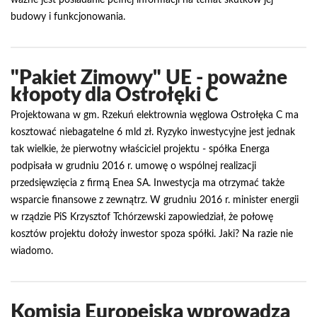
ważne jest posiadanie pełnej informacji na temat skutków jej
budowy i funkcjonowania.
"Pakiet Zimowy" UE - poważne
kłopoty dla Ostrołęki C
Projektowana w gm. Rzekuń elektrownia węglowa Ostrołęka C ma
kosztować niebagatelne 6 mld zł. Ryzyko inwestycyjne jest jednak
tak wielkie, że pierwotny właściciel projektu - spółka Energa
podpisała w grudniu 2016 r. umowę o wspólnej realizacji
przedsięwzięcia z firmą Enea SA. Inwestycja ma otrzymać także
wsparcie finansowe z zewnątrz. W grudniu 2016 r. minister energii
w rządzie PiS Krzysztof Tchórzewski zapowiedział, że połowę
kosztów projektu dołoży inwestor spoza spółki. Jaki? Na razie nie
wiadomo.
Komisja Europejska wprowadza