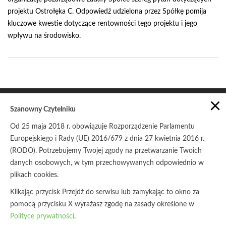
projektu Ostrołęka C. Odpowiedź udzielona przez Spółkę pomija
kluczowe kwestie dotyczące rentowności tego projektu i jego
wpływu na środowisko.
×
Szanowny Czytelniku
Od 25 maja 2018 r. obowiązuje Rozporządzenie Parlamentu
Europejskiego i Rady (UE) 2016/679 z dnia 27 kwietnia 2016 r.
POLITYKA PRYWATNOŚCI
ZASADY UDOSTĘPNIANIA
(RODO). Potrzebujemy Twojej zgody na przetwarzanie Twoich
danych osobowych, w tym przechowywanych odpowiednio w
© Copyright 2017
Stowarzyszenie Pracownia na rzecz
Wszystkich Istot
plikach cookies.
Klikając przycisk Przejdź do serwisu lub zamykając to okno za
pomocą przycisku X wyrażasz zgodę na zasady określone w
Polityce prywatności
.