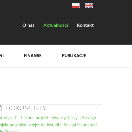
O nas
Aktualności
Kontakt
NI
FINANSE
PUBLIKACJE
DOKUMENTY
trołęka C - historia projektu inwestycji, czyli dlaczego
ojekt powinien przejść do historii :: Michał Hetmański