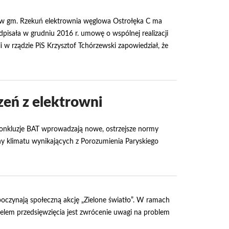
w gm. Rzekuń elektrownia węglowa Ostrołęka C ma
odpisała w grudniu 2016 r. umowę o wspólnej realizacji
 w rządzie PiS Krzysztof Tchórzewski zapowiedział, że
eń z elektrowni
 Konkluzje BAT wprowadzają nowe, ostrzejsze normy
ny klimatu wynikających z Porozumienia Paryskiego
zpoczynają społeczną akcję „Zielone światło”. W ramach
Celem przedsięwzięcia jest zwrócenie uwagi na problem