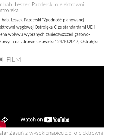
r hab. Leszek Pazderski o elektrowni
strołęka
 hab. Leszek Pazderski "Zgodność planowanej
ektrowni węglowej Ostrołęka C ze standardami UE i
ena wpływu wybranych zanieczyszczeń gazowo-
łowych na zdrowie człowieka" 24.10.2017, Ostrołęka
FILM
afał Zasuń z wysokienapiecie.pl o elektrowni