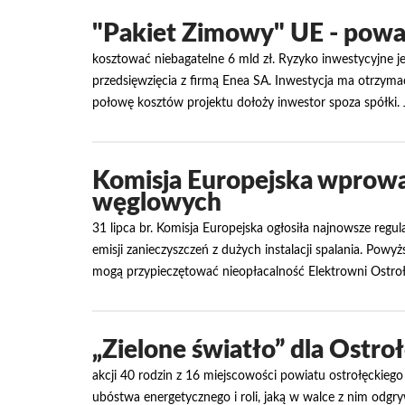
"Pakiet Zimowy" UE - poważ
kosztować niebagatelne 6 mld zł. Ryzyko inwestycyjne jes
przedsięwzięcia z firmą Enea SA. Inwestycja ma otrzymać
połowę kosztów projektu dołoży inwestor spoza spółki. 
Komisja Europejska wprowa
węglowych
31 lipca br. Komisja Europejska ogłosiła najnowsze reg
emisji zanieczyszczeń z dużych instalacji spalania. Po
mogą przypieczętować nieopłacalność Elektrowni Ostroł
„Zielone światło” dla Ostroł
akcji 40 rodzin z 16 miejscowości powiatu ostrołęckieg
ubóstwa energetycznego i roli, jaką w walce z nim odgr