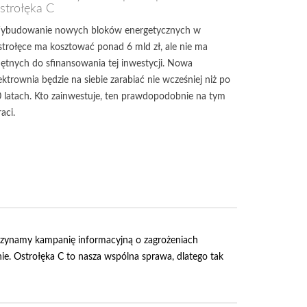
strołęka C
ybudowanie nowych bloków energetycznych w
trołęce ma kosztować ponad 6 mld zł, ale nie ma
ętnych do sfinansowania tej inwestycji. Nowa
ektrownia będzie na siebie zarabiać nie wcześniej niż po
 latach. Kto zainwestuje, ten prawdopodobnie na tym
raci.
czynamy kampanię informacyjną o zagrożeniach
e. Ostrołęka C to nasza wspólna sprawa, dlatego tak