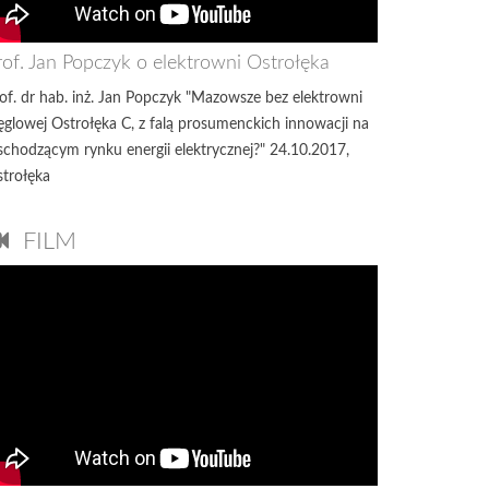
rof. Jan Popczyk o elektrowni Ostrołęka
of. dr hab. inż. Jan Popczyk "Mazowsze bez elektrowni
glowej Ostrołęka C, z falą prosumenckich innowacji na
chodzącym rynku energii elektrycznej?" 24.10.2017,
trołęka
FILM