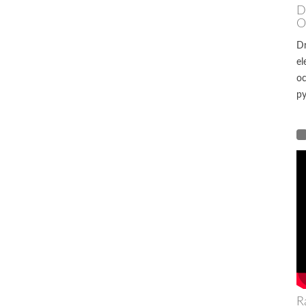
D
O
Dr
el
oc
py
R