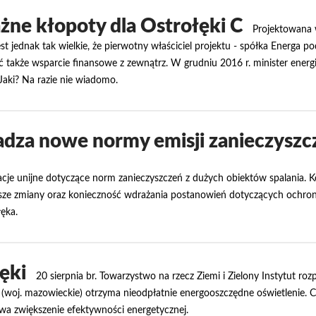
ne kłopoty dla Ostrołęki C
Projektowana 
t jednak tak wielkie, że pierwotny właściciel projektu - spółka Energa p
 także wsparcie finansowe z zewnątrz. W grudniu 2016 r. minister energii
Jaki? Na razie nie wiadomo.
dza nowe normy emisji zanieczyszcz
ulacje unijne dotyczące norm zanieczyszczeń z dużych obiektów spalania.
wyższe zmiany oraz konieczność wdrażania postanowień dotyczących ochro
ęka.
ęki
20 sierpnia br. Towarzystwo na rzecz Ziemi i Zielony Instytut ro
o (woj. mazowieckie) otrzyma nieodpłatnie energooszczędne oświetlenie. 
ywa zwiększenie efektywności energetycznej.