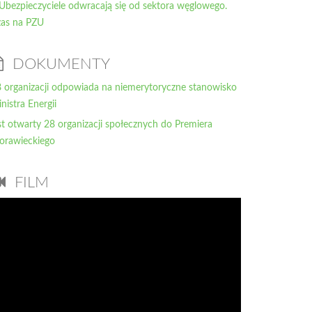
Ubezpieczyciele odwracają się od sektora węglowego.
as na PZU
DOKUMENTY
 organizacji odpowiada na niemerytoryczne stanowisko
nistra Energii
st otwarty 28 organizacji społecznych do Premiera
orawieckiego
FILM