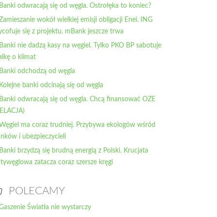
 Banki odwracają się od węgla. Ostrołęka to koniec?
 Zamieszanie wokół wielkiej emisji obligacji Enei. ING
cofuje się z projektu. mBank jeszcze trwa
 Banki nie dadzą kasy na węgiel. Tylko PKO BP sabotuje
lkę o klimat
 Banki odchodzą od węgla
 Kolejne banki odcinają się od węgla
 Banki odwracają się od węgla. Chcą finansować OZE
RELACJA)
 Węgiel ma coraz trudniej. Przybywa ekologów wśród
nków i ubezpieczycieli
 Banki brzydzą się brudną energią z Polski. Krucjata
tywęglowa zatacza coraz szersze kręgi
POLECAMY
Gaszenie Światła nie wystarczy