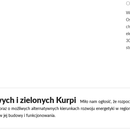
O
W
Os
ch
el
30
st
ych i zielonych Kurpi
Miło nam ogłosić, że rozpo
raz o możliwych alternatywnych kierunkach rozwoju energetyki w regioni
ów jej budowy i funkcjonowania.