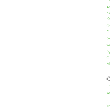
Fi
An
bl
Kr
Os
Eu
Pr
wę
Ry
C 
Mi
::
wę
::
in