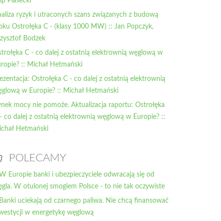
lip Piasecki
aliza ryzyk i utraconych szans związanych z budową
oku Ostrołęka C - (klasy 1000 MW) :: Jan Popczyk,
zysztof Bodzek
trołęka C - co dalej z ostatnią elektrownią węglową w
ropie? :: Michał Hetmański
ezentacja: Ostrołęka C - co dalej z ostatnią elektrownią
glową w Europie? :: Michał Hetmański
nek mocy nie pomoże. Aktualizacja raportu: Ostrołęka
- co dalej z ostatnią elektrownią węglową w Europie? ::
chał Hetmański
POLECAMY
 W Europie banki i ubezpieczyciele odwracają się od
gla. W otulonej smogiem Polsce - to nie tak oczywiste
 Banki uciekają od czarnego paliwa. Nie chcą finansować
westycji w energetykę węglową