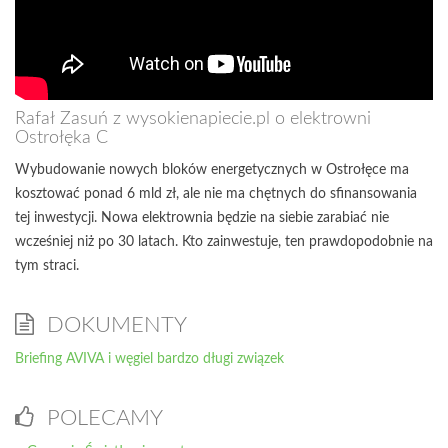
Rafał Zasuń z wysokienapiecie.pl o elektrowni
Ostrołęka C
Wybudowanie nowych bloków energetycznych w Ostrołęce ma
kosztować ponad 6 mld zł, ale nie ma chętnych do sfinansowania
tej inwestycji. Nowa elektrownia będzie na siebie zarabiać nie
wcześniej niż po 30 latach. Kto zainwestuje, ten prawdopodobnie na
tym straci.
DOKUMENTY
Briefing AVIVA i węgiel bardzo długi związek
POLECAMY