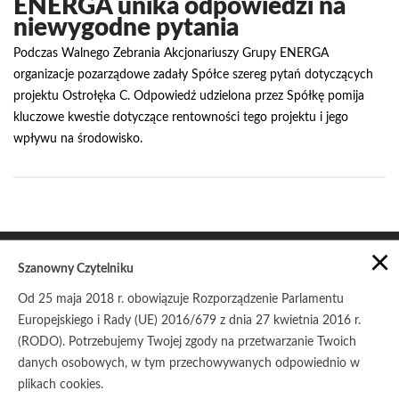
ENERGA unika odpowiedzi na
niewygodne pytania
Podczas Walnego Zebrania Akcjonariuszy Grupy ENERGA
organizacje pozarządowe zadały Spółce szereg pytań dotyczących
projektu Ostrołęka C. Odpowiedź udzielona przez Spółkę pomija
kluczowe kwestie dotyczące rentowności tego projektu i jego
wpływu na środowisko.
×
Szanowny Czytelniku
Od 25 maja 2018 r. obowiązuje Rozporządzenie Parlamentu
Europejskiego i Rady (UE) 2016/679 z dnia 27 kwietnia 2016 r.
POLITYKA PRYWATNOŚCI
ZASADY UDOSTĘPNIANIA
(RODO). Potrzebujemy Twojej zgody na przetwarzanie Twoich
danych osobowych, w tym przechowywanych odpowiednio w
© Copyright 2017
Stowarzyszenie Pracownia na rzecz
Wszystkich Istot
plikach cookies.