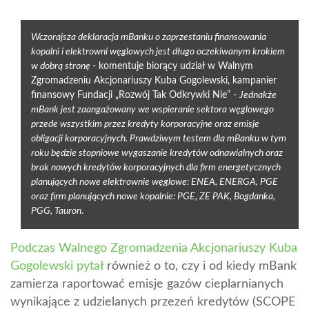
Wczorajsza deklaracja mBanku o zaprzestaniu finansowania
kopalni i elektrowni węglowych jest długo oczekiwanym krokiem
w dobrą stronę
- komentuje biorący udział w Walnym
Zgromadzeniu Akcjonariuszy Kuba Gogolewski, kampanier
finansowy Fundacji „Rozwój Tak Odkrywki Nie” -
Jednakże
mBank jest zaangażowany we wspieranie sektora węglowego
przede wszystkim przez kredyty korporacyjne oraz emisje
obligacji korporacyjnych. Prawdziwym testem dla mBanku w tym
roku będzie stopniowe wygaszanie kredytów odnawialnych oraz
brak nowych kredytów korporacyjnych dla firm energetycznych
planujących nowe elektrownie węglowe: ENEA, ENERGA, PGE
oraz firm planujących nowe kopalnie: PGE, ZE PAK, Bogdanka,
PGG, Tauron
.
Podczas Walnego Zgromadzenia Akcjonariuszy Kuba
Gogolewski pytał
również o to, czy i od kiedy mBank
zamierza raportować emisje gazów cieplarnianych
wynikające z udzielanych przezeń kredytów (SCOPE