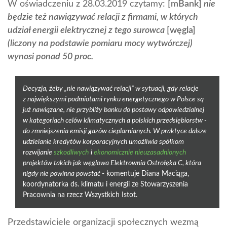
W oświadczeniu z 28.03.2019 czytamy:
[mBank]
nie
będzie też nawiązywać relacji z firmami, w których
udział energii elektrycznej z tego surowca
[węgla]
(liczony na podstawie pomiaru mocy wytwórczej)
wynosi ponad 50 proc.
Decyzja, żeby „nie nawiązywać relacji” w sytuacji, gdy relacje
z największymi podmiotami rynku energetycznego w Polsce są
już nawiązane, nie przybliży banku do postawy odpowiedzialnej
w kategoriach celów klimatycznych a polskich przedsiębiorstw -
do zmniejszenia emisji gazów cieplarnianych. W praktyce dalsze
udzielanie kredytów korporacyjnych umożliwia spółkom
rozwijanie
szkodliwych
i
ekonomicznie nieuzasadnionych
projektów takich jak węglowa Elektrownia Ostrołęka C, która
nigdy nie powinna powstać
- komentuje Diana Maciąga,
koordynatorka ds. klimatu i energii ze Stowarzyszenia
Pracownia na rzecz Wszystkich Istot.
Przedstawiciele organizacji społecznych wezmą