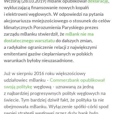
Wczoraj (28.03.2019) mBank opublikował
deklarację
,
wykluczającą finansowanie nowych kopalń
i elektrowni węglowych. W odpowiedzi na pytania
akcjonariusza mniejszościowego o stosunek do celów
klimatycznych Porozumienia Paryskiego prezes
zarządu mBanku stwierdził, że
mBank nie ma
dostatecznego warsztatu
do dalszych zmian,
a radykalne ograniczenie relacji z największymi
emitentami gazów cieplarnianych w polskich
warunkach byłoby nieuzasadnione.
Już w sierpniu 2016 roku większościowy
udziałowiec mBanku -
Commerzbank opublikował
swoją politykę
węglową - uznawaną za jedną
z najbardziej progresywnych polityk węglowych na
świecie. Tym bardziej dziwił fakt, że polityka ta nie
obejmowała mBanku. Wyłączenie spółki-córki spod
swojej strategii węglowej przez duży bank było