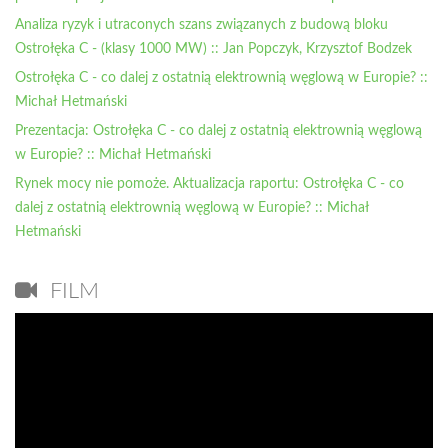
Analiza ryzyk i utraconych szans związanych z budową bloku
Ostrołęka C - (klasy 1000 MW) :: Jan Popczyk, Krzysztof Bodzek
Ostrołęka C - co dalej z ostatnią elektrownią węglową w Europie? ::
Michał Hetmański
Prezentacja: Ostrołęka C - co dalej z ostatnią elektrownią węglową
w Europie? :: Michał Hetmański
Rynek mocy nie pomoże. Aktualizacja raportu: Ostrołęka C - co
dalej z ostatnią elektrownią węglową w Europie? :: Michał
Hetmański
FILM