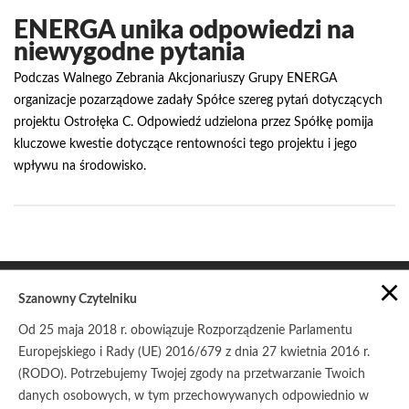
ENERGA unika odpowiedzi na
niewygodne pytania
Podczas Walnego Zebrania Akcjonariuszy Grupy ENERGA
organizacje pozarządowe zadały Spółce szereg pytań dotyczących
projektu Ostrołęka C. Odpowiedź udzielona przez Spółkę pomija
kluczowe kwestie dotyczące rentowności tego projektu i jego
wpływu na środowisko.
×
Szanowny Czytelniku
Od 25 maja 2018 r. obowiązuje Rozporządzenie Parlamentu
Europejskiego i Rady (UE) 2016/679 z dnia 27 kwietnia 2016 r.
POLITYKA PRYWATNOŚCI
ZASADY UDOSTĘPNIANIA
(RODO). Potrzebujemy Twojej zgody na przetwarzanie Twoich
danych osobowych, w tym przechowywanych odpowiednio w
© Copyright 2017
Stowarzyszenie Pracownia na rzecz