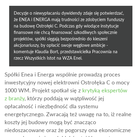
Decyzje o niewypłacaniu dywidendy zdaje się potwierdzać,
że ENEA i ENERGA mają trudności ze zdobyciem funduszy
na budowę Ostrołęki C. Podczas gdy wiodące instytucje
finansowe nie chcą finansować szkodliwych społecznie
projektów, spółki sięgają bezpośrednio do kieszeni
akcjonariuszy, by opłacić swoje węglowe ambicje -
komentuje Klaudia Bort, przedstawicielka Pracownia na
rzecz Wszystkich Istot na WZA Enei.
Spółki Enea i Energa wspólnie prowadzą proces
inwestycyjny nowej elektrowni Ostrołęka C o mocy
1000 WM. Projekt spotkał się z
krytyką ekspertów
z branży
, którzy poddają w wątpliwość jej
opłacalność i niezbędność dla systemu
energetycznego. Zwracają też uwagę na to, iż realne
koszty jej budowy mogą być znacząco
niedoszacowane oraz że pogorszy ona ekonomiczne