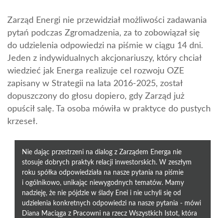
Zarząd Energi nie przewidział możliwości zadawania
pytań podczas Zgromadzenia, za to zobowiązał się
do udzielenia odpowiedzi na piśmie w ciągu 14 dni.
Jeden z indywidualnych akcjonariuszy, który chciał
wiedzieć jak Energa realizuje cel rozwoju OZE
zapisany w Strategii na lata 2016-2025, został
dopuszczony do głosu dopiero, gdy Zarząd już
opuścił salę. Ta osoba mówiła w praktyce do pustych
krzeseł.
Nie dając przestrzeni na dialog z Zarządem Energa nie
stosuje dobrych praktyk relacji inwestorskich. W zeszłym
roku spółka odpowiedziała na nasze pytania na piśmie
i ogólnikowo, unikając niewygodnych tematów. Mamy
nadzieję, że nie pójdzie w ślady Enei i nie uchyli się od
udzielenia konkretnych odpowiedzi na nasze pytania - mówi
Diana Maciąga z Pracowni na rzecz Wszystkich Istot, która