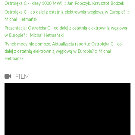
Ostrołęka C - (klasy 1000 MW) :: Jan Popczyk, Krzysztof Bodzek
Ostrołęka C - co dalej z ostatnią elektrownią węglową w Europie? ::
Michał Hetmański
Prezentacja: Ostrołęka C - co dalej z ostatnią elektrownią węglową
w Europie? :: Michał Hetmański
Rynek mocy nie pomoże. Aktualizacja raportu: Ostrołęka C - co
dalej z ostatnią elektrownią węglową w Europie? :: Michał
Hetmański
FILM