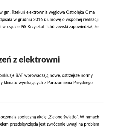
w gm. Rzekuń elektrownia węglowa Ostrołęka C ma
odpisała w grudniu 2016 r. umowę o wspólnej realizacji
 w rządzie PiS Krzysztof Tchórzewski zapowiedział, że
eń z elektrowni
 Konkluzje BAT wprowadzają nowe, ostrzejsze normy
ny klimatu wynikających z Porozumienia Paryskiego
zpoczynają społeczną akcję „Zielone światło”. W ramach
Celem przedsięwzięcia jest zwrócenie uwagi na problem