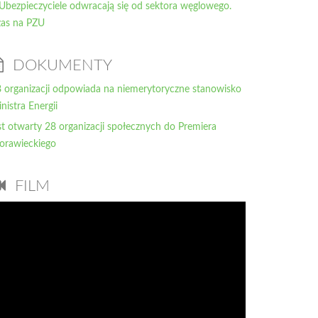
Ubezpieczyciele odwracają się od sektora węglowego.
as na PZU
DOKUMENTY
 organizacji odpowiada na niemerytoryczne stanowisko
nistra Energii
st otwarty 28 organizacji społecznych do Premiera
orawieckiego
FILM