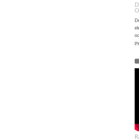
D
O
Dr
el
oc
py
R