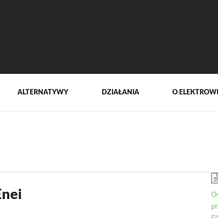
ALTERNATYWY
DZIAŁANIA
O ELEKTROW
Enei
Os
pr