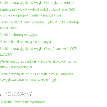
 Banki odwracają się od węgla. Ostrołęka to koniec?
 Zamieszanie wokół wielkiej emisji obligacji Enei. ING
cofuje się z projektu. mBank jeszcze trwa
 Banki nie dadzą kasy na węgiel. Tylko PKO BP sabotuje
lkę o klimat
 Banki odchodzą od węgla
 Kolejne banki odcinają się od węgla
 Banki odwracają się od węgla. Chcą finansować OZE
RELACJA)
 Węgiel ma coraz trudniej. Przybywa ekologów wśród
nków i ubezpieczycieli
 Banki brzydzą się brudną energią z Polski. Krucjata
tywęglowa zatacza coraz szersze kręgi
POLECAMY
Gaszenie Światła nie wystarczy