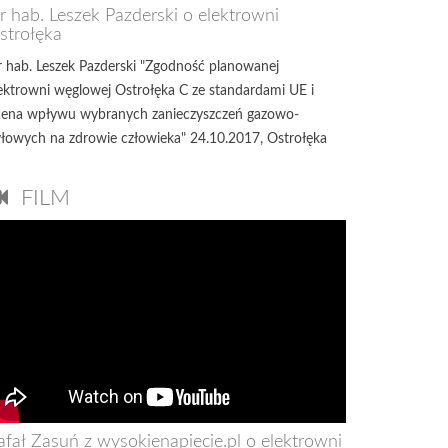
r hab. Leszek Pazderski o elektrowni
strołęka
 hab. Leszek Pazderski "Zgodność planowanej
ektrowni węglowej Ostrołęka C ze standardami UE i
ena wpływu wybranych zanieczyszczeń gazowo-
łowych na zdrowie człowieka" 24.10.2017, Ostrołęka
FILM
afał Zasuń z wysokienapiecie.pl o elektrowni