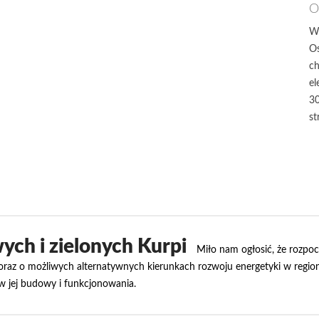
O
W
Os
ch
el
30
st
ych i zielonych Kurpi
Miło nam ogłosić, że rozpo
raz o możliwych alternatywnych kierunkach rozwoju energetyki w regioni
ów jej budowy i funkcjonowania.