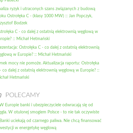
lip Piasecki
aliza ryzyk i utraconych szans związanych z budową
oku Ostrołęka C - (klasy 1000 MW) :: Jan Popczyk,
zysztof Bodzek
trołęka C - co dalej z ostatnią elektrownią węglową w
ropie? :: Michał Hetmański
ezentacja: Ostrołęka C - co dalej z ostatnią elektrownią
glową w Europie? :: Michał Hetmański
nek mocy nie pomoże. Aktualizacja raportu: Ostrołęka
- co dalej z ostatnią elektrownią węglową w Europie? ::
chał Hetmański
POLECAMY
 W Europie banki i ubezpieczyciele odwracają się od
gla. W otulonej smogiem Polsce - to nie tak oczywiste
 Banki uciekają od czarnego paliwa. Nie chcą finansować
westycji w energetykę węglową