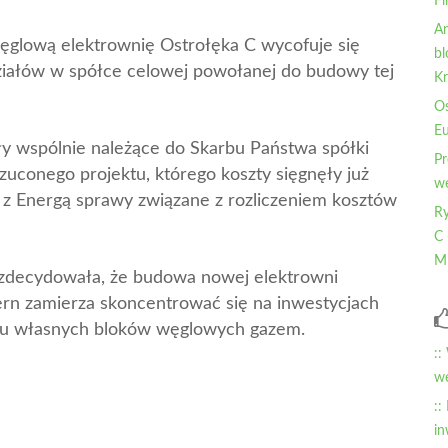
Fi
An
ęglową elektrownię Ostrołęka C wycofuje się
bl
ziałów w spółce celowej powołanej do budowy tej
Kr
Os
Eu
 wspólnie należące do Skarbu Państwa spółki
Pr
zuconego projektu, którego koszty sięgnęły już
wę
i z Energą sprawy związane z rozliczeniem kosztów
Ry
C 
Mi
i zdecydowała, że budowa nowej elektrowni
cern zamierza skoncentrować się na inwestycjach
eniu własnych bloków węglowych gazem.
::
wę
::
in