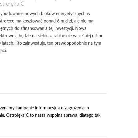
strołęka C
ybudowanie nowych bloków energetycznych w
trołęce ma kosztować ponad 6 mld zł, ale nie ma
ętnych do sfinansowania tej inwestycji. Nowa
ektrownia będzie na siebie zarabiać nie wcześniej niż po
 latach. Kto zainwestuje, ten prawdopodobnie na tym
raci.
czynamy kampanię informacyjną o zagrożeniach
e. Ostrołęka C to nasza wspólna sprawa, dlatego tak