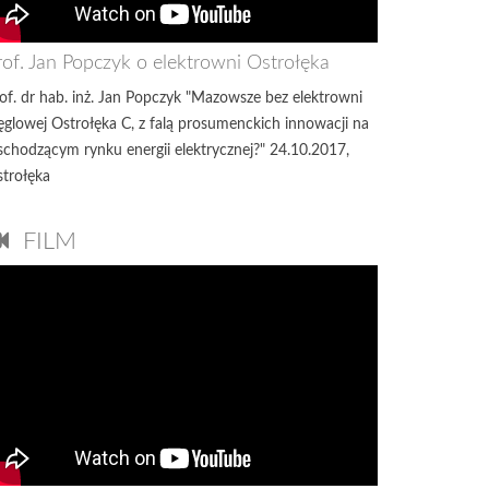
rof. Jan Popczyk o elektrowni Ostrołęka
of. dr hab. inż. Jan Popczyk "Mazowsze bez elektrowni
glowej Ostrołęka C, z falą prosumenckich innowacji na
chodzącym rynku energii elektrycznej?" 24.10.2017,
trołęka
FILM