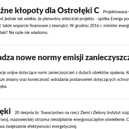
ne kłopoty dla Ostrołęki C
Projektowana 
t jednak tak wielkie, że pierwotny właściciel projektu - spółka Energa p
 także wsparcie finansowe z zewnątrz. W grudniu 2016 r. minister energii
Jaki? Na razie nie wiadomo.
dza nowe normy emisji zanieczyszcz
ulacje unijne dotyczące norm zanieczyszczeń z dużych obiektów spalania.
wyższe zmiany oraz konieczność wdrażania postanowień dotyczących ochro
ęka.
ęki
20 sierpnia br. Towarzystwo na rzecz Ziemi i Zielony Instytut ro
o (woj. mazowieckie) otrzyma nieodpłatnie energooszczędne oświetlenie. 
ywa zwiększenie efektywności energetycznej.