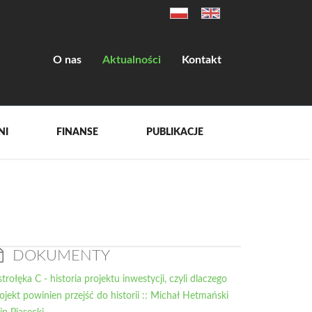
O nas
Aktualności
Kontakt
NI
FINANSE
PUBLIKACJE
DOKUMENTY
trołęka C - historia projektu inwestycji, czyli dlaczego
ojekt powinien przejść do historii :: Michał Hetmański