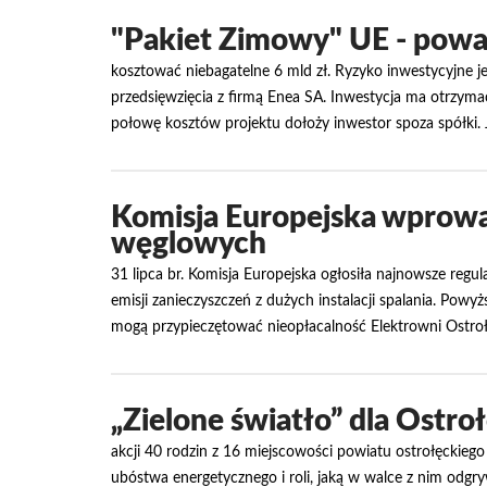
"Pakiet Zimowy" UE - poważ
kosztować niebagatelne 6 mld zł. Ryzyko inwestycyjne jes
przedsięwzięcia z firmą Enea SA. Inwestycja ma otrzymać
połowę kosztów projektu dołoży inwestor spoza spółki. 
Komisja Europejska wprowa
węglowych
31 lipca br. Komisja Europejska ogłosiła najnowsze reg
emisji zanieczyszczeń z dużych instalacji spalania. Po
mogą przypieczętować nieopłacalność Elektrowni Ostroł
„Zielone światło” dla Ostroł
akcji 40 rodzin z 16 miejscowości powiatu ostrołęckieg
ubóstwa energetycznego i roli, jaką w walce z nim odgr