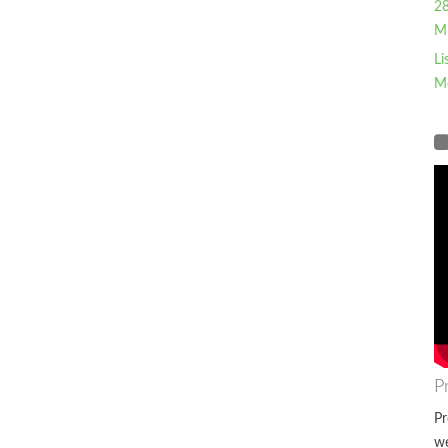
28
Mi
Li
M
P
Pr
wę