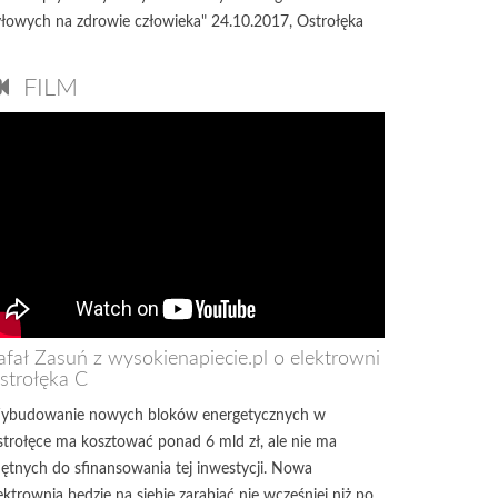
łowych na zdrowie człowieka" 24.10.2017, Ostrołęka
FILM
afał Zasuń z wysokienapiecie.pl o elektrowni
strołęka C
ybudowanie nowych bloków energetycznych w
trołęce ma kosztować ponad 6 mld zł, ale nie ma
ętnych do sfinansowania tej inwestycji. Nowa
ektrownia będzie na siebie zarabiać nie wcześniej niż po