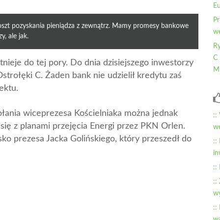
Eu
Pr
oszt pozyskania pieniądza z zewnątrz. Mamy promesy bankowe
wę
, ale jak.
Ry
C 
tnieje do tej pory. Do dnia dzisiejszego inwestorzy
Mi
trołęki C. Żaden bank nie udzielił kredytu zaś
ektu.
łania wiceprezesa Kościelniaka można jednak
::
się z planami przejęcia Energi przez PKN Orlen.
wę
o prezesa Jacka Golińskiego, który przeszedł do
::
in
::
::
wy
::
wa