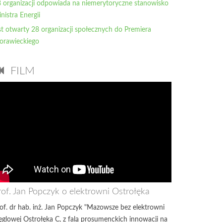
 organizacji odpowiada na niemerytoryczne stanowisko
nistra Energii
st otwarty 28 organizacji społecznych do Premiera
orawieckiego
FILM
rof. Jan Popczyk o elektrowni Ostrołęka
of. dr hab. inż. Jan Popczyk "Mazowsze bez elektrowni
glowej Ostrołęka C, z falą prosumenckich innowacji na