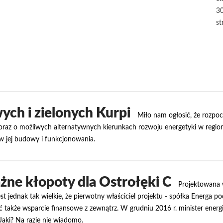
30
st
ych i zielonych Kurpi
Miło nam ogłosić, że rozpo
raz o możliwych alternatywnych kierunkach rozwoju energetyki w regioni
ów jej budowy i funkcjonowania.
ne kłopoty dla Ostrołęki C
Projektowana 
t jednak tak wielkie, że pierwotny właściciel projektu - spółka Energa p
 także wsparcie finansowe z zewnątrz. W grudniu 2016 r. minister energii
Jaki? Na razie nie wiadomo.