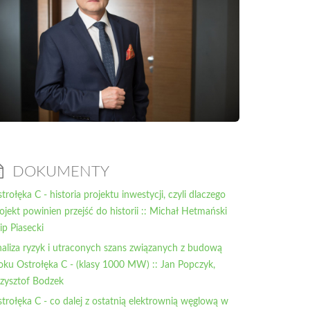
DOKUMENTY
trołęka C - historia projektu inwestycji, czyli dlaczego
ojekt powinien przejść do historii :: Michał Hetmański
lip Piasecki
aliza ryzyk i utraconych szans związanych z budową
oku Ostrołęka C - (klasy 1000 MW) :: Jan Popczyk,
zysztof Bodzek
trołęka C - co dalej z ostatnią elektrownią węglową w