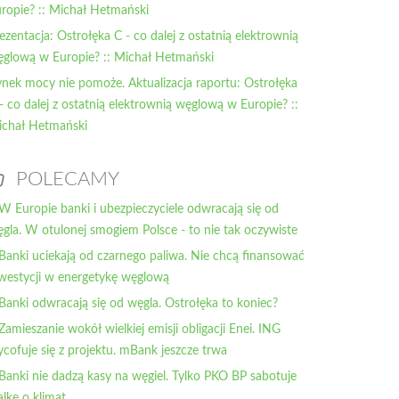
ropie? :: Michał Hetmański
ezentacja: Ostrołęka C - co dalej z ostatnią elektrownią
glową w Europie? :: Michał Hetmański
nek mocy nie pomoże. Aktualizacja raportu: Ostrołęka
- co dalej z ostatnią elektrownią węglową w Europie? ::
chał Hetmański
POLECAMY
 W Europie banki i ubezpieczyciele odwracają się od
gla. W otulonej smogiem Polsce - to nie tak oczywiste
 Banki uciekają od czarnego paliwa. Nie chcą finansować
westycji w energetykę węglową
 Banki odwracają się od węgla. Ostrołęka to koniec?
 Zamieszanie wokół wielkiej emisji obligacji Enei. ING
cofuje się z projektu. mBank jeszcze trwa
 Banki nie dadzą kasy na węgiel. Tylko PKO BP sabotuje
lkę o klimat