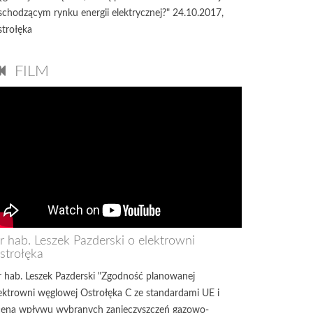
chodzącym rynku energii elektrycznej?" 24.10.2017,
trołęka
FILM
r hab. Leszek Pazderski o elektrowni
strołęka
 hab. Leszek Pazderski "Zgodność planowanej
ektrowni węglowej Ostrołęka C ze standardami UE i
ena wpływu wybranych zanieczyszczeń gazowo-