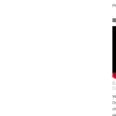
py
R
O
W
Os
ch
el