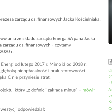
ezesa zarządu ds. finansowych Jacka Kościelniaka,
dwołaniu ze składu zarządu Energa SA pana Jacka
a zarządu ds. finansowych
- czytamy
2020 r.
Energi od lutego 2017 r. Mimo iż od 2018 r.
 głęboką nieopłacalność i brak rentowności
Os
pr
ka C nie przyniesie strat.
Fi
jektu, który „z definicji zakłada minus” –
mówił
An
bl
Kr
nwestycji odpowiedział:
Os