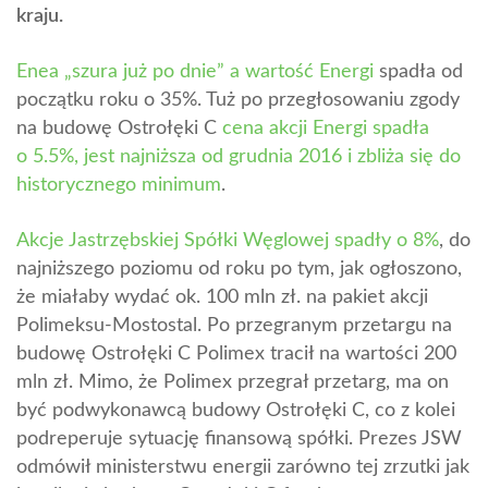
kraju.
Enea „szura już po dnie” a wartość Energi
spadła od
początku roku o 35%. Tuż po przegłosowaniu zgody
na budowę Ostrołęki C
cena akcji Energi spadła
o 5.5%, jest najniższa od grudnia 2016 i zbliża się do
historycznego minimum
.
Akcje Jastrzębskiej Spółki Węglowej spadły o 8%
, do
najniższego poziomu od roku po tym, jak ogłoszono,
że miałaby wydać ok. 100 mln zł. na pakiet akcji
Polimeksu-Mostostal. Po przegranym przetargu na
budowę Ostrołęki C Polimex tracił na wartości 200
mln zł. Mimo, że Polimex przegrał przetarg, ma on
być podwykonawcą budowy Ostrołęki C, co z kolei
podreperuje sytuację finansową spółki. Prezes JSW
odmówił ministerstwu energii zarówno tej zrzutki jak