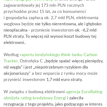
zagwarantowały jej 173 mln PLN rocznych
przychodów przez 15 lat, za co konsumenci
i gospodarka zapłacą ok. 2,7 mld PLN, elektrownia
węglowa będzie
nie tylko nierentowna, ale i głęboko
nieopłacalna -
przyniesie inwestorom
ok. -6,2 mld
PLN straty. To więcej niż wynosi koszt budowy tej
elektrowni.
.
Według
raportu londyńskiego think-tanku Carbon
Tracker,
Ostrołęka C „
będzie spalać więcej pieniędzy,
niż węgla” i jest „niepotrzebnym ryzykiem dla
akcjonariuszy
” a bez wsparcia z rynku mocy może
przynieść inwestorom
1,7 mld euro straty
.
W związku z budową elektrowni
agencja EuroRating
obniżyła rating kredytowy Energi
i
zaleciła
rezygnację z tego projektu, jako godzącego w interes