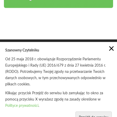
×
Szanowny Czytelniku
Od 25 maja 2018 r. obowiązuje Rozporządzenie Parlamentu
Europejskiego i Rady (UE) 2016/679 z dnia 27 kwietnia 2016 r.
POLITYKA PRYWATNOŚCI
ZASADY UDOSTĘPNIANIA
(RODO). Potrzebujemy Twojej zgody na przetwarzanie Twoich
danych osobowych, w tym przechowywanych odpowiednio w
© Copyright 2017
Stowarzyszenie Pracownia na rzecz
Wszystkich Istot
plikach cookies.
Klikając przycisk Przejdź do serwisu lub zamykając to okno za
pomocą przycisku X wyrażasz zgodę na zasady określone w
Polityce prywatności
.