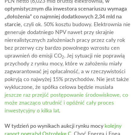
PLN netto (6,023 mld brutto) elektrownia,
w
optymistycznym dla inwestora scenariuszu wymaga
„dołożenia” co najmniej dodatkowych 2,34 mld na
starcie
, czyli ok. 50% kosztu budowy. Elektrownia nie
generuje dodatniego NPV nawet przy skrajnie
nierealistycznych założeniach pracy przez cały rok
bez przerwy czy bardzo powolnego wzrostu cen
uprawnień do emisji CO
. Jej sytuacji nie poprawią
2
przychody z rynku mocy, które w założeniu miały
zagwarantować jej opłacalność, a w rzeczywistości
pokryją co najwyżej 15% przychodów. Nie jest także
wykluczone, że spółka celowa będzie musiała
jeszcze raz przejść postępowanie środowiskowe, co
może znacząco utrudnić i opóźnić cały proces
inwestycyjny o kilka lat
.
W tydzień po wynikach aukcji rynku mocy
kolejny
raport pogrążył Ostrołękę C
.
Choć Energa i Enea