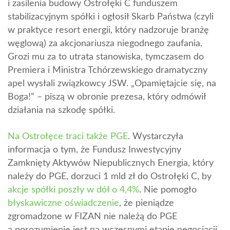
i zasilenia budowy Ostrołęki C funduszem
stabilizacyjnym spółki i ogłosił Skarb Państwa (czyli
w praktyce resort energii, który nadzoruje branżę
węglową) za akcjonariusza niegodnego zaufania.
Grozi mu za to utrata stanowiska, tymczasem do
Premiera i Ministra Tchórzewskiego dramatyczny
apel wysłali związkowcy JSW. „Opamiętajcie się, na
Boga!” – piszą w obronie prezesa, który odmówił
działania na szkodę spółki.
Na Ostrołęce traci także PGE
. Wystarczyła
informacja o tym, że Fundusz Inwestycyjny
Zamknięty Aktywów Niepublicznych Energia, który
należy do PGE, dorzuci 1 mld zł do Ostrołęki C, by
akcje spółki poszły w dół o 4,4%
. Nie pomogło
błyskawiczne oświadczenie
, że pieniądze
zgromadzone w FIZAN nie należą do PGE
a porozumienie jest na wczesnymi etapie negocjacji.