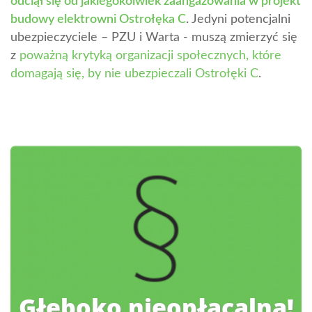
odciął się od jakiegokolwiek zaangażowania w projekt
budowy elektrowni Ostrołęka C
.
Jedyni potencjalni
ubezpieczyciele – PZU i Warta - muszą zmierzyć się
z
poważną krytyką organizacji społecznych, które
domagają się, by nie ubezpieczali Ostrołęki C
.
Głęboko nieopłacalna!