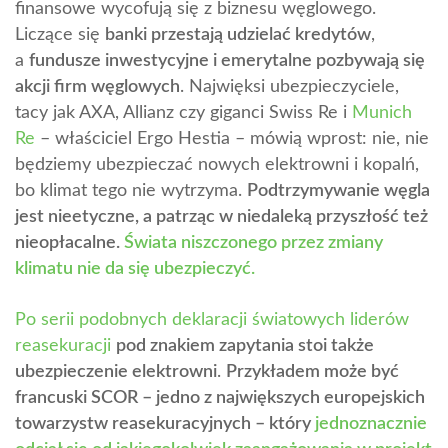
finansowe wycofują się z biznesu węglowego.
Liczące się
banki przestają udzielać kredytów
,
a
fundusze inwestycyjne i emerytalne pozbywają się
akcji firm węglowych
. Najwięksi ubezpieczyciele,
tacy jak AXA, Allianz czy giganci Swiss Re i
Munich
Re
– właściciel Ergo Hestia – mówią wprost: nie, nie
będziemy ubezpieczać nowych elektrowni i kopalń,
bo klimat tego nie wytrzyma.
Podtrzymywanie węgla
jest nieetyczne, a patrząc w niedaleką przyszłość też
nieopłacalne.
Świata niszczonego przez zmiany
klimatu nie da się ubezpieczyć.
Po serii podobnych deklaracji światowych liderów
reasekuracji
pod znakiem zapytania stoi także
ubezpieczenie elektrowni
.
Przykładem może być
francuski SCOR – jedno z największych europejskich
towarzystw reasekuracyjnych – który
jednoznacznie