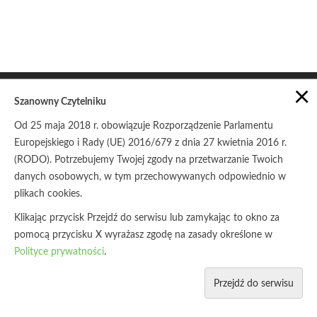
×
Szanowny Czytelniku
Od 25 maja 2018 r. obowiązuje Rozporządzenie Parlamentu
Europejskiego i Rady (UE) 2016/679 z dnia 27 kwietnia 2016 r.
POLITYKA PRYWATNOŚCI
ZASADY UDOSTĘPNIANIA
(RODO). Potrzebujemy Twojej zgody na przetwarzanie Twoich
danych osobowych, w tym przechowywanych odpowiednio w
© Copyright 2017
Stowarzyszenie Pracownia na rzecz
Wszystkich Istot
plikach cookies.
Klikając przycisk Przejdź do serwisu lub zamykając to okno za
pomocą przycisku X wyrażasz zgodę na zasady określone w
Polityce prywatności
.
Przejdź do serwisu