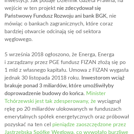
inwestycji. Jak podaje Dziennik Gazeta Prawna, na
wejście w ten projekt
nie zdecydował się
Państwowy Fundusz Rozwoju ani bank BGK
, nie
mówiąc o bankach zagranicznych, które coraz
bardziej otwarcie odcinają się od sektora
węglowego.
5 września 2018 ogłoszono, że Energa, Energa
i zarządzany przez PGE fundusz FIZAN złożą się po
1 mld z własnego kapitału. Umowa z FIZAN wygasła
jednak 30 listopada 20118 roku.
Inwestorom wciąż
brakuje ponad 3 miliardów, które umożliwiłyby
doprowadzenie budowy do końca.
Minister
Tchórzewski jest tak zdesperowany, że
wyciągnął
rękę po 20 miliardów ulokowanych w funduszach
emerytalnych spółek energetycznych oraz próbował
pozyskać na ten cel
pieniądze zaoszczędzone przez
Jastrzębską Spółkę Węglową, co wywołało burzliwe