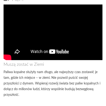
Muszą zostać w Ziemi
Paliwa kopalne służyły nam długo, ale najwyższy czas zostawić je
tam, gdzie ich miejsce – w ziemi. Nie pozwól puścić swojej
przyszłości z dymem. Wspieraj rozwój świata bez paliw kopalnych i
dołącz do milionów ludzi, którzy wspólnie budują bezwęglową
przyszłość.