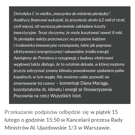
Ostrołęka C to wielka „maszynka do mielenia pieniędzy”.
Analitycy finansowi wykazali, że przyniesie około 6,2 mld zł strat,
czyli więcej, niż wynoszą pierwotnie zakładane koszty
inwestycyjne. Teraz słyszymy, że może kosztować nawet 8 mld.
Te pieniądze należy przeznaczyć na przyjazne ludziom
i środowisku innowacyjne rozwiązania, takie jak poprawa
efektywności energetycznej i odnawialne źródła energii.
Apelujemy do Premiera o rezygnację z budowy elektrowni
węglowej także dlatego, że to ostatnia dekada, w której możemy
jeszcze zatrzymać zmiany klimatu powodowane spalaniem paliw
kopalnych, w tym węgla. Nie możemy sobie pozwolić na
zmarnowanie tej szansy
– komentuje Diana Maciąga,
koordynatorka ds. klimatu i energii ze Stowarzyszenia
Pracownia na rzecz Wszystkich Istot.
Przekazanie podpisów odbędzie się
w piątek 15
lutego
o godzinie 15:50 w Kancelarii prezesa Rady
Ministrów Al. Ujazdowskie 1/3
w Warszawie
.