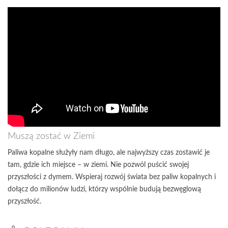
Muszą zostać w Ziemi
Paliwa kopalne służyły nam długo, ale najwyższy czas zostawić je
tam, gdzie ich miejsce – w ziemi. Nie pozwól puścić swojej
przyszłości z dymem. Wspieraj rozwój świata bez paliw kopalnych i
dołącz do milionów ludzi, którzy wspólnie budują bezwęglową
przyszłość.