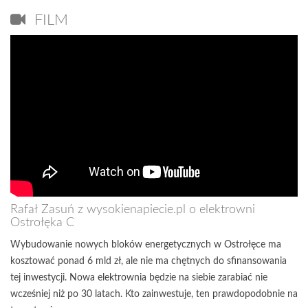
FILM
Rafał Zasuń z wysokienapiecie.pl o elektrowni
Ostrołęka C
Wybudowanie nowych bloków energetycznych w Ostrołęce ma
kosztować ponad 6 mld zł, ale nie ma chętnych do sfinansowania
tej inwestycji. Nowa elektrownia będzie na siebie zarabiać nie
wcześniej niż po 30 latach. Kto zainwestuje, ten prawdopodobnie na