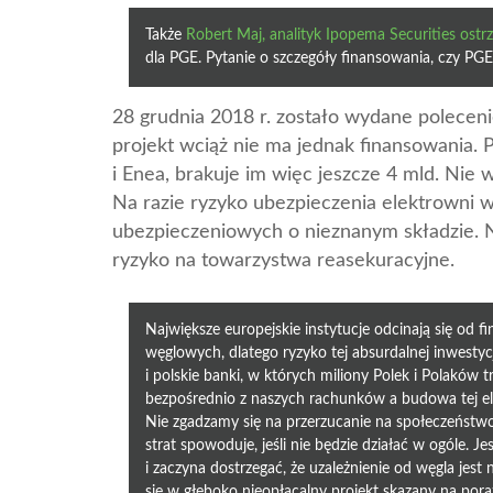
Także
Robert Maj, analityk Ipopema Securities os
dla PGE. Pytanie o szczegóły finansowania, czy PGE z
28 grudnia 2018 r. zostało wydane poleceni
projekt wciąż nie ma jednak finansowania. 
i Enea, brakuje im więc jeszcze 4 mld. Nie 
Na razie ryzyko ubezpieczenia elektrowni 
ubezpieczeniowych o nieznanym składzie. Ni
ryzyko na towarzystwa reasekuracyjne.
Największe europejskie instytucje odcinają się od
węglowych, dlatego ryzyko tej absurdalnej inwesty
i polskie banki, w których miliony Polek i Polaków
bezpośrednio z naszych rachunków a budowa tej el
Nie zgadzamy się na przerzucanie na społeczeństwo 
strat spowoduje, jeśli nie będzie działać w ogóle. 
i zaczyna dostrzegać, że uzależnienie od węgla jest 
się w głęboko nieopłacalny projekt skazany na por