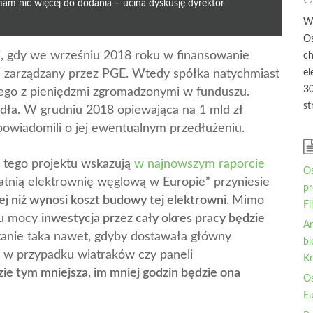
O
 mam nic więcej do dodania – ucina dyskusję dyrektor
W
Os
ji, gdy we wrześniu 2018 roku w finansowanie
ch
N zarządzany przez PGE. Wtedy spółka natychmiast
el
30
nego z pieniędzmi zgromadzonymi w funduszu.
st
dła. W grudniu 2018 opiewająca na 1 mld zł
owiadomili o jej ewentualnym przedłużeniu.
 tego projektu wskazują
w najnowszym raporcie
Os
tatnią elektrownię węglową w Europie” przyniesie
pr
cej niż wynosi koszt budowy tej elektrowni.
Mimo
Fi
nku mocy
inwestycja przez cały okres pracy będzie
An
tanie taka nawet, gdyby dostawała główny
bl
est w przypadku wiatraków czy paneli
Kr
zie tym mniejsza, im mniej godzin będzie ona
Os
Eu