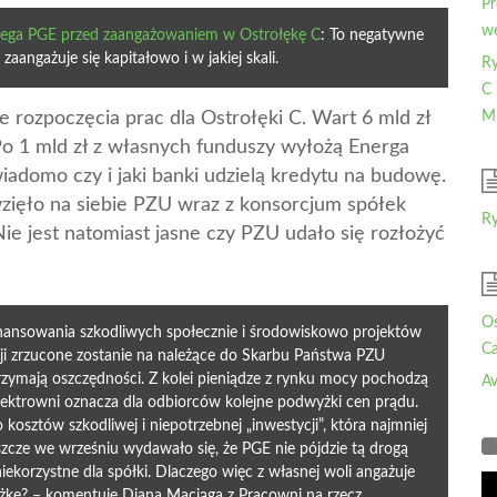
Pr
wę
trzega PGE przed zaangażowaniem w Ostrołękę C
: To negatywne
aangażuje się kapitałowo i w jakiej skali.
Ry
C 
e rozpoczęcia prac dla Ostrołęki C. Wart 6 mld zł
Mi
Po 1 mld zł z własnych funduszy wyłożą Energa
wiadomo czy i jaki banki udzielą kredytu na budowę.
wzięło na siebie PZU wraz z konsorcjum spółek
Ry
e jest natomiast jasne czy PZU udało się rozłożyć
Os
 finansowania szkodliwych społecznie i środowiskowo projektów
Ca
cji zrzucone zostanie na należące do Skarbu Państwa PZU
 trzymają oszczędności. Z kolei pieniądze z rynku mocy pochodzą
Av
ektrowni oznacza dla odbiorców kolejne podwyżki cen prądu.
kosztów szkodliwej i niepotrzebnej „inwestycji”, która najmniej
Jeszcze we wrześniu wydawało się, że PGE nie pójdzie tą drogą
niekorzystne dla spółki. Dlaczego więc z własnej woli angażuje
ażkę? – komentuje Diana Maciąga z Pracowni na rzecz