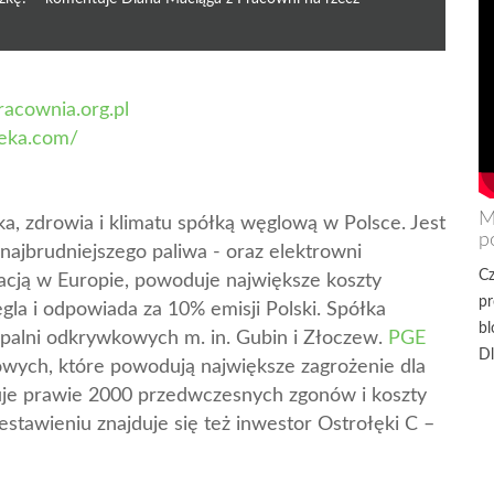
acownia.org.pl
eka.
com/
M
ka, zdrowia i klimatu spółką węglową w Polsce. Jest
p
ajbrudniejszego paliwa - oraz elektrowni
Cz
lacją w Europie, powoduje największe koszty
pr
la i odpowiada za 10% emisji Polski. Spółka
bl
palni odkrywkowych m. in. Gubin i Złoczew.
PGE
Dl
wych, które powodują największe zagrożenie dla
uje prawie 2000 przedwczesnych zgonów i koszty
stawieniu znajduje się też inwestor Ostrołęki C –