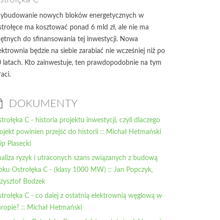
strołęka C
ybudowanie nowych bloków energetycznych w
trołęce ma kosztować ponad 6 mld zł, ale nie ma
ętnych do sfinansowania tej inwestycji. Nowa
ektrownia będzie na siebie zarabiać nie wcześniej niż po
 latach. Kto zainwestuje, ten prawdopodobnie na tym
raci.
DOKUMENTY
trołęka C - historia projektu inwestycji, czyli dlaczego
ojekt powinien przejść do historii :: Michał Hetmański
lip Piasecki
aliza ryzyk i utraconych szans związanych z budową
oku Ostrołęka C - (klasy 1000 MW) :: Jan Popczyk,
zysztof Bodzek
trołęka C - co dalej z ostatnią elektrownią węglową w
ropie? :: Michał Hetmański