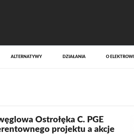
ALTERNATYWY
DZIAŁANIA
O ELEKTROW
ie węglowa Ostrołęka C. PGE
erentownego projektu a akcje