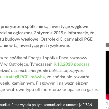
 priorytetem spółki nie są inwestycje węglowe
zi na ogłoszoną 7 stycznia 2019 r. informację, że
ktu budowy węglowej Ostrołęki C, ceny akcji PGE
wanie w tą inwestycję jest ryzykowne.
ła ze spółkami Energa i spółką Enea rozmowy
MW w Ostrołęce. Tymczasem
9.10.2018 podczas
dzieć o cenach energii, ale baliście się zapytać
 strategii PGE, mówiła
, że spółka nie rozważa
 węglu kamiennym. Flagowym i najważniejszym
e wiatrowe typu offshore oraz te oparte na gazie.
R
omunikat firma wydała po tym komunikacie o umowie [z FIZAN