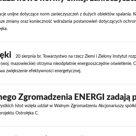
ulacje unijne dotyczące norm zanieczyszczeń z dużych obiektów spalania.
wyższe zmiany oraz konieczność wdrażania postanowień dotyczących ochro
ęka.
ęki
20 sierpnia br. Towarzystwo na rzecz Ziemi i Zielony Instytut ro
o (woj. mazowieckie) otrzyma nieodpłatnie energooszczędne oświetlenie. 
ywa zwiększenie efektywności energetycznej.
nego Zgromadzenia ENERGI zadają p
zystkich Istot wzięła udział w Walnym Zgromadzeniu Akcjonariuszy spó
projektu Ostrołęka C.