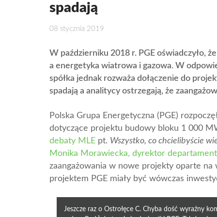
spadają
08 stycznia 2019
W październiku 2018 r. PGE oświadczyło, że
a energetyka wiatrowa i gazowa. W odpowied
spółka jednak rozważa dołączenie do proje
spadają a analitycy ostrzegają, że zaangażo
Polska Grupa Energetyczna (PGE) rozpoczę
dotyczące projektu budowy bloku 1 000 
debaty MLE
pt.
Wszystko, co chcielibyście wie
Monika Morawiecka, dyrektor departamentu
zaangażowania w nowe projekty oparte na
projektem PGE miały być wówczas inwestycj
Jeszcze raz o Ostrołęce C. Chyba dość wyraźny k