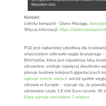
Wszystkich Istot.
Kontakt:
Liderka kampanii - Diana Maciąga,
diana@pr
Więcej informacji:
https://elektrowniaostrol
PGE jest najbardziej szkodliwą dla środowis
właścicielem odkrywki węgla brunatnego – n
Bełchatów, która jest największą taką insta
zdrowotne, emituje najwięcej dwutlenku węg
planuje budowę kolejnych gigantycznych ko
zajmuje trzecie miejsce
wśród spółek węglo
zdrowia w Europie – szacuje się, że powod
zdrowotne rzędu 1,8 mld Euro rocznie. W ze
Enea zajmuje niechlubne 7 miejsce
.