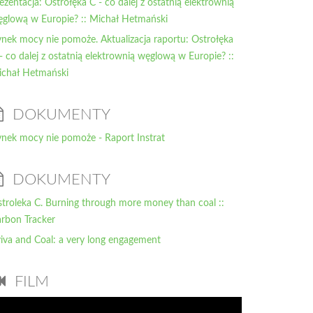
ezentacja: Ostrołęka C - co dalej z ostatnią elektrownią
glową w Europie? :: Michał Hetmański
nek mocy nie pomoże. Aktualizacja raportu: Ostrołęka
- co dalej z ostatnią elektrownią węglową w Europie? ::
chał Hetmański
DOKUMENTY
nek mocy nie pomoże - Raport Instrat
DOKUMENTY
troleka C. Burning through more money than coal ::
rbon Tracker
iva and Coal: a very long engagement
FILM