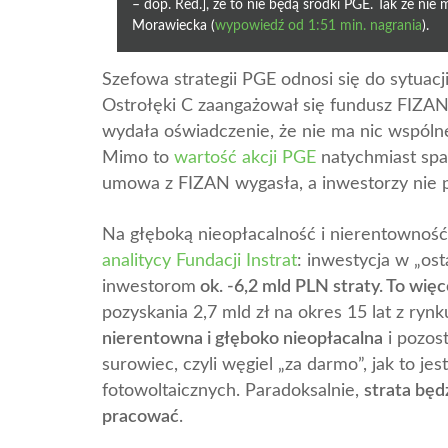
– dop. Red.], że to nie będą środki PGE. Tak że nie
Morawiecka (
wypowiedź od 1:51 min. nagrania
).
Szefowa strategii PGE odnosi się do sytuac
Ostrołęki C zaangażował się fundusz FIZA
wydała oświadczenie, że nie ma nic wspól
Mimo to
wartość akcji PGE
natychmiast spa
umowa z FIZAN wygasła, a inwestorzy nie p
Na głęboką nieopłacalność i nierentowność
analitycy Fundacji Instrat
: inwestycja w „os
inwestorom
ok. -6,2 mld PLN straty. To wię
pozyskania 2,7 mld zł na okres 15 lat z ry
nierentowna i głęboko nieopłacalna
i pozos
surowiec, czyli węgiel „za darmo”, jak to j
fotowoltaicznych. Paradoksalnie,
strata będ
pracować
.