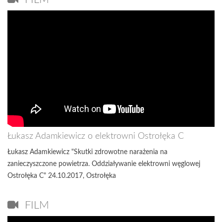
Łukasz Adamkiewicz o elektrowni Ostrołęka C
Łukasz Adamkiewicz "Skutki zdrowotne narażenia na
zanieczyszczone powietrza. Oddziaływanie elektrowni węglowej
Ostrołęka C" 24.10.2017, Ostrołęka
FILM