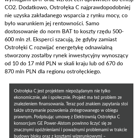
CO2. Dodatkowo, Ostrołęka C najprawdopodobniej
nie uzyska zakładanego wsparcia z rynku mocy, co
było warunkiem jej rentowności. Samo
dostosowanie do norm BAT to koszty rzędu 500-
600 mln zł. Eksperci szacują, że gdyby zamiast
Ostrołęki C rozwijać energetykę odnawialną
stworzony zostałby rynek inwestycyjny wynoszący
od 10 do 17 mld PLN w skali kraju lub od 670 do
870 mln PLN dla regionu ostrołęckiego.
Ostrołęka C jest projektem niepożądanym nie tylko
ekonomicznie, ale i społecznie. Projekt ma też problem ze
znalezieniem finansowania. Teraz pod znakiem zapytania stoi
także utrzymanie pozwolenia zintegrowanego w obiegu
prawnym. Podpisując umowę z Elektrownią Ostrołęka C
konsorcjum GE Power-Alstom powinno liczyć się ze
znacznymi opóźnieniami i poważnymi problemami w trakcie
budowy bloku oraz z kosztami wizerunkowymi –