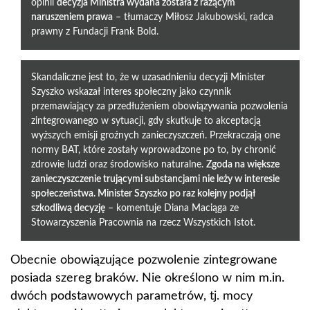
opinii
decyzja Ministra wydana została z rażącym
naruszeniem prawa
– tłumaczy Miłosz Jakubowski, radca
prawny z Fundacji Frank Bold.
Skandaliczne jest to, że w uzasadnieniu decyzji Minister
Szyszko wskazał interes społeczny jako czynnik
przemawiający za przedłużeniem obowiązywania pozwolenia
zintegrowanego w sytuacji, gdy skutkuje to akceptacją
wyższych emisji groźnych zanieczyszczeń. Przekraczają one
normy BAT, które zostały wprowadzone po to, by chronić
zdrowie ludzi oraz środowisko naturalne.
Zgoda na większe
zanieczyszczenie trującymi substancjami nie leży w interesie
społeczeństwa. Minister Szyszko po raz kolejny podjął
szkodliwą decyzję
– komentuje Diana Maciąga ze
Stowarzyszenia Pracownia na rzecz Wszystkich Istot.
Obecnie obowiązujące pozwolenie zintegrowane
posiada szereg braków. Nie określono w nim m.in.
dwóch podstawowych parametrów, tj. mocy