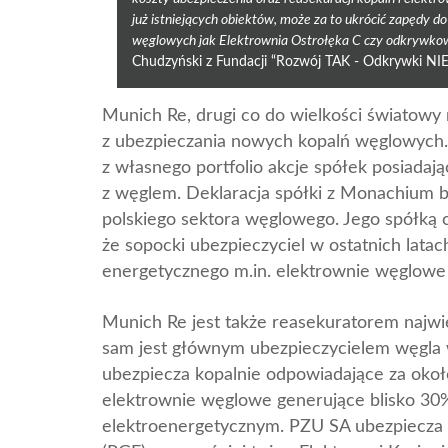
już istniejących obiektów, może za to ukrócić zapędy 
węglowych jak Elektrownia Ostrołęka C czy odkrywko
Chudzyński z Fundacji “Rozwój TAK - Odkrywki NIE
Munich Re, drugi co do wielkości światowy 
z ubezpieczania nowych kopalń węglowych. 
z własnego portfolio akcje spółek posiad
z węglem. Deklaracja spółki z Monachium b
polskiego sektora węglowego. Jego spółką 
że sopocki ubezpieczyciel w ostatnich latac
energetycznego m.in. elektrownie węglowe 
Munich Re jest także reasekuratorem najwi
sam jest głównym ubezpieczycielem węgl
ubezpiecza kopalnie odpowiadające za okoł
elektrownie węglowe generujące blisko 30
elektroenergetycznym. PZU SA ubezpiecza