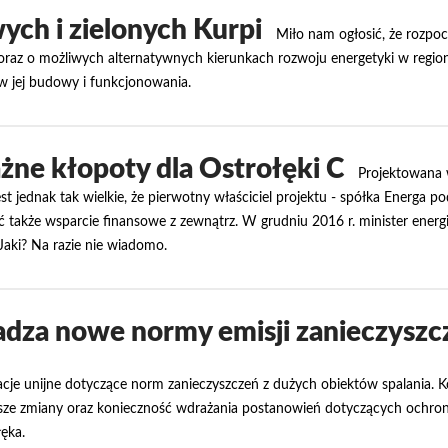
ych i zielonych Kurpi
Miło nam ogłosić, że rozpo
raz o możliwych alternatywnych kierunkach rozwoju energetyki w regioni
ów jej budowy i funkcjonowania.
ne kłopoty dla Ostrołęki C
Projektowana 
t jednak tak wielkie, że pierwotny właściciel projektu - spółka Energa p
 także wsparcie finansowe z zewnątrz. W grudniu 2016 r. minister energii
Jaki? Na razie nie wiadomo.
dza nowe normy emisji zanieczyszcz
ulacje unijne dotyczące norm zanieczyszczeń z dużych obiektów spalania.
wyższe zmiany oraz konieczność wdrażania postanowień dotyczących ochro
ęka.