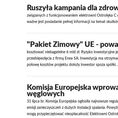
Ruszyła kampania dla zdrow
związanych z funkcjonowaniem elektrowni Ostrołęka C o
ważne jest posiadanie pełnej informacji na temat skutk
"Pakiet Zimowy" UE - poważ
kosztować niebagatelne 6 mld zł. Ryzyko inwestycyjne jes
przedsięwzięcia z firmą Enea SA. Inwestycja ma otrzymać
połowę kosztów projektu dołoży inwestor spoza spółki. 
Komisja Europejska wprowa
węglowych
31 lipca br. Komisja Europejska ogłosiła najnowsze reg
emisji zanieczyszczeń z dużych instalacji spalania. Po
mogą przypieczętować nieopłacalność Elektrowni Ostroł