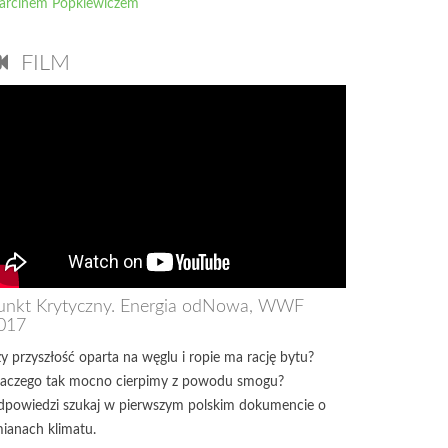
arcinem Popkiewiczem
FILM
unkt Krytyczny. Energia odNowa, WWF
017
y przyszłość oparta na węglu i ropie ma rację bytu?
aczego tak mocno cierpimy z powodu smogu?
powiedzi szukaj w pierwszym polskim dokumencie o
ianach klimatu.