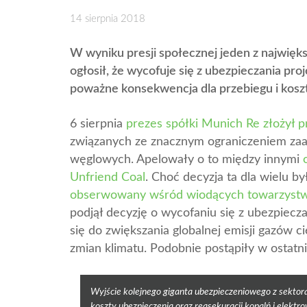
14 sierpnia 2018
W wyniku presji społecznej jeden z najwięk
ogłosił, że wycofuje się z ubezpieczania pr
poważne konsekwencja dla przebiegu i kosz
6 sierpnia
prezes spółki Munich Re złożył 
związanych ze znacznym ograniczeniem zaa
węglowych. Apelowały o to między innymi
Unfriend Coal
. Choć decyzja ta dla wielu b
obserwowany wśród wiodących towarzyst
podjął decyzję o wycofaniu się z ubezpiecz
się do zwiększania globalnej emisji gazów c
zmian klimatu. Podobnie postąpiły w ostatn
Wyjście kolejnego giganta ubezpieczeniowego z sektora
koszty ubezpieczenia oraz reasekuracji kopalń i elektr