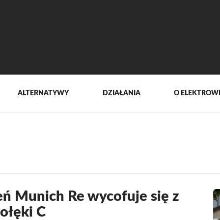
ALTERNATYWY
DZIAŁANIA
O ELEKTROW
eń Munich Re wycofuje się z
rołęki C