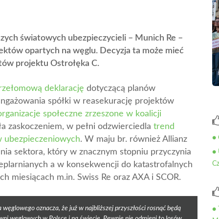
szych światowych ubezpieczycieli – Munich Re –
ojektów opartych na węglu. Decyzja ta może mieć
tów projektu Ostrołęka C.
przełomową deklarację
dotyczącą planów
ngażowania spółki w reasekurację projektów
organizacje społeczne zrzeszone w koalicji
yła zaskoczeniem, w pełni odzwierciedla
trend
● 
w ubezpieczeniowych
. W maju br. również Allianz
ania sektora, który w znacznym stopniu przyczynia
● 
ieplarnianych a w konsekwencji do katastrofalnych
Cz
ich miesiącach m.in. Swiss Re oraz AXA i SCOR.
 węglowego oznacza, że już w najbliższej przyszłości rosnąć będą
● 
owni węglowych w Polsce i na świecie. Pewnie nie odmieni to losów