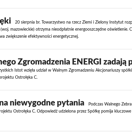
ęki
20 sierpnia br. Towarzystwo na rzecz Ziemi i Zielony Instytut ro
o (woj. mazowieckie) otrzyma nieodpłatnie energooszczędne oświetlenie. 
ywa zwiększenie efektywności energetycznej.
nego Zgromadzenia ENERGI zadają p
zystkich Istot wzięła udział w Walnym Zgromadzeniu Akcjonariuszy spó
projektu Ostrołęka C.
na niewygodne pytania
Podczas Walnego Zebran
ojektu Ostrołęka C. Odpowiedź udzielona przez Spółkę pomija kluczowe k