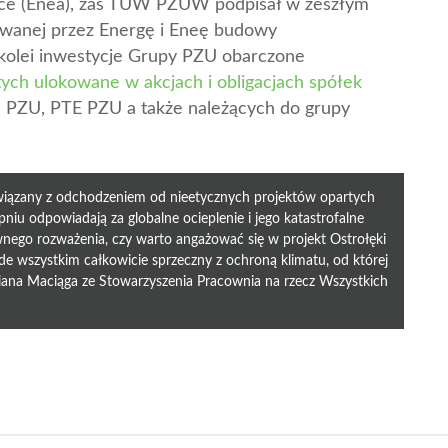
nice (Enea), zaś TUW PZUW podpisał w zeszłym
nowanej przez Energę i Eneę budowy
 kolei inwestycje Grupy PZU obarczone
tych ulokowane w akcjach i obligacjach spółek
TFI PZU, PTE PZU a także należących do grupy
wiązany z odchodzeniem od nieetycznych projektów opartych
niu odpowiadają za globalne ocieplenie i jego katastrofalne
nego rozważenia, czy warto angażować się w projekt Ostrołęki
ede wszystkim całkowicie sprzeczny z ochroną klimatu, od której
ana Maciąga ze Stowarzyszenia Pracownia na rzecz Wszystkich