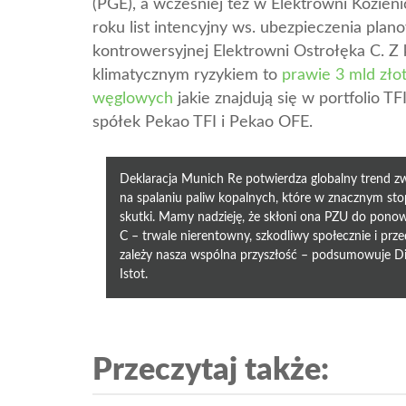
(PGE), a wcześniej też w Elektrowni Kozie
roku list intencyjny ws. ubezpieczenia pla
kontrowersyjnej Elektrowni Ostrołęka C. Z
klimatycznym ryzykiem to
prawie 3 mld zło
węglowych
jakie znajdują się w portfolio 
spółek Pekao TFI i Pekao OFE.
Deklaracja Munich Re potwierdza globalny trend z
na spalaniu paliw kopalnych, które w znacznym stop
skutki. Mamy nadzieję, że skłoni ona PZU do ponow
C – trwale nierentowny, szkodliwy społecznie i prz
zależy nasza wspólna przyszłość – podsumowuje Di
Istot.
Przeczytaj także: