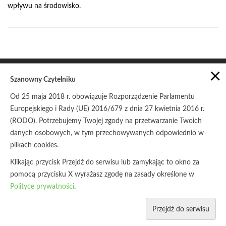
wpływu na środowisko.
×
Szanowny Czytelniku
Od 25 maja 2018 r. obowiązuje Rozporządzenie Parlamentu
Europejskiego i Rady (UE) 2016/679 z dnia 27 kwietnia 2016 r.
POLITYKA PRYWATNOŚCI
ZASADY UDOSTĘPNIANIA
(RODO). Potrzebujemy Twojej zgody na przetwarzanie Twoich
danych osobowych, w tym przechowywanych odpowiednio w
© Copyright 2017
Stowarzyszenie Pracownia na rzecz
Wszystkich Istot
plikach cookies.
Klikając przycisk Przejdź do serwisu lub zamykając to okno za
pomocą przycisku X wyrażasz zgodę na zasady określone w
Polityce prywatności
.
Przejdź do serwisu