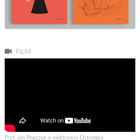
FILM
Prof. Jan Popczyk o elektrowni Ostrołęka