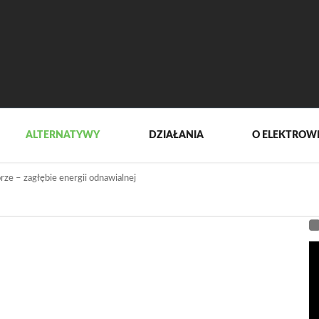
ALTERNATYWY
DZIAŁANIA
O ELEKTROW
ze – zagłębie energii odnawialnej