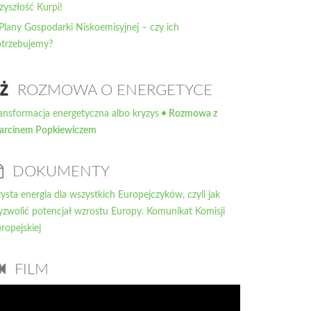
zyszłość Kurpi!
Plany Gospodarki Niskoemisyjnej – czy ich
trzebujemy?
ROZMOWA O ENERGETYCE
ansformacja energetyczna albo kryzys
• Rozmowa z
arcinem Popkiewiczem
DOKUMENTY
ysta energia dla wszystkich Europejczyków, czyli jak
zwolić potencjał wzrostu Europy. Komunikat Komisji
ropejskiej
FILM