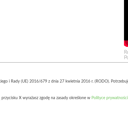
R
P
Co
św
iego i Rady (UE) 2016/679 z dnia 27 kwietnia 2016 r. (RODO). Potrzeb
cą przycisku X wyrażasz zgodę na zasady określone w
Polityce prywatności
IA