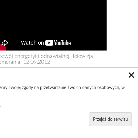
ozwój energetyki odnawialnej, Telewizja
omerania, 12.09.2012
×
 to jest demokracja energetyczna? Zielony pociąg na
iecie już ruszył!
ujemy Twojej zgody na przetwarzanie Twoich danych osobowych, w
.
Przejdź do serwisu