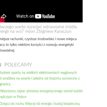
laczego warto rozwijać odnawialne źródła
nergii na wsi? mówi Zbigniew Karaczun
iejsze rachunki, czystsze środowisko i nowe miejsca
acy to tylko niektóre korzyści z rozwoju energetyki
nawialnej.
POLECAMY
System oparty na wielkich elektrowniach węglowych
st wrażliwy na awarie i zależny od importu surowców z
granicy.
(Nie)równy ciężar ubóstwa energetycznego wśród kobiet
mężczyzn w Polsce
Dołącz do ruchu Więcej niż energia i buduj bezpieczną