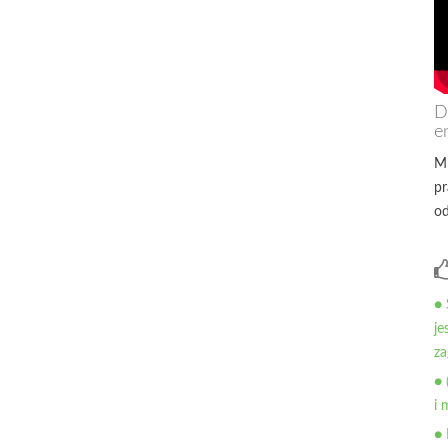
D
e
Mn
pr
od
● 
je
za
● 
i 
● 