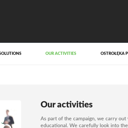
SOLUTIONS
OUR ACTIVITIES
OSTROŁĘKA 
Our activities
As part of the campaign, we carry out w
educational. We carefully look into the