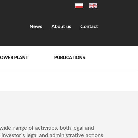
News
About us
Contact
POWER PLANT
PUBLICATIONS
ide-range of activities, both legal and
 investor's legal and administrative actions