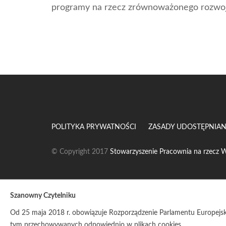
programy na rzecz zrównoważonego rozwoj
POLITYKA PRYWATNOŚCI
ZASADY UDOSTĘPNIAN
© Copyright 2017
Stowarzyszenie Pracownia na rzecz W
Szanowny Czytelniku
Od 25 maja 2018 r. obowiązuje Rozporządzenie Parlamentu Europejsk
tym przechowywanych odpowiednio w plikach cookies.