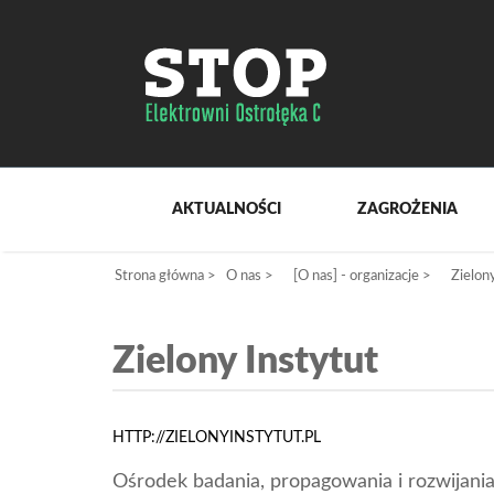
AKTUALNOŚCI
ZAGROŻENIA
Strona główna
>
O nas
>
[O nas] - organizacje
>
Zielon
Zielony Instytut
HTTP://ZIELONYINSTYTUT.PL
Ośrodek badania, propagowania i rozwijania z