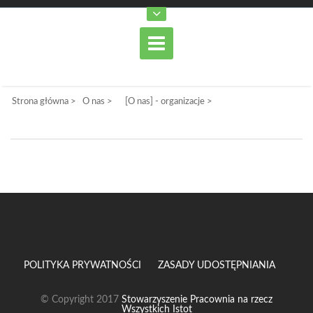
Strona główna
>
O nas
>
[O nas] - organizacje
>
POLITYKA PRYWATNOŚCI
ZASADY UDOSTĘPNIANIA
© Copyright 2017
Stowarzyszenie Pracownia na rzecz
Wszystkich Istot