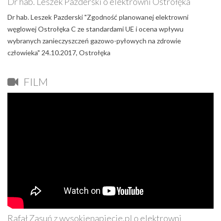
Dr hab. Leszek Pazderski o elektrowni Ostrołęka
Dr hab. Leszek Pazderski "Zgodność planowanej elektrowni
węglowej Ostrołęka C ze standardami UE i ocena wpływu
wybranych zanieczyszczeń gazowo-pyłowych na zdrowie
człowieka" 24.10.2017, Ostrołęka
FILM
Rafał Zasuń z wysokienapiecie.pl o elektrowni