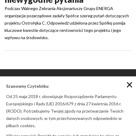
Podczas Walnego Zebrania Akcjonariuszy Grupy ENERGA
organizacje pozarządowe zadały Spółce szereg pytań dotyczących
projektu Ostrołęka C. Odpowiedź udzielona przez Spółkę pomija
kluczowe kwestie dotyczące rentowności tego projektu i jego
wpływu na środowisko.
×
Szanowny Czytelniku
Od 25 maja 2018 r. obowiązuje Rozporządzenie Parlamentu
POLITYKA PRYWATNOŚCI
Europejskiego i Rady (UE) 2016/679 z dnia 27 kwietnia 2016 r.
ZASADY UDOSTĘPNIANIA
(RODO). Potrzebujemy Twojej zgody na przetwarzanie Twoich
danych osobowych, w tym przechowywanych odpowiednio w
© Copyright 2017
Stowarzyszenie Pracownia na rzecz
Wszystkich Istot
plikach cookies.
Klikając przycisk Przejdź do serwisu lub zamykając to okno za