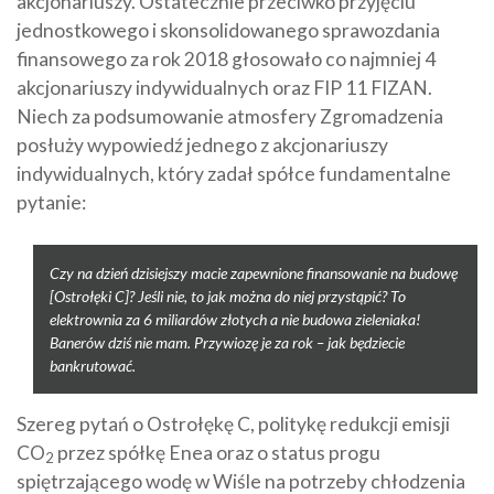
akcjonariuszy. Ostatecznie przeciwko przyjęciu
jednostkowego i skonsolidowanego sprawozdania
finansowego za rok 2018 głosowało co najmniej 4
akcjonariuszy indywidualnych oraz FIP 11 FIZAN.
Niech za podsumowanie atmosfery Zgromadzenia
posłuży wypowiedź jednego z akcjonariuszy
indywidualnych, który zadał spółce fundamentalne
pytanie:
Czy na dzień dzisiejszy macie zapewnione finansowanie na budowę
[Ostrołęki C]? Jeśli nie, to jak można do niej przystąpić? To
elektrownia za 6 miliardów złotych a nie budowa zieleniaka!
Banerów dziś nie mam. Przywiozę je za rok – jak będziecie
bankrutować.
Szereg pytań o Ostrołękę C, politykę redukcji emisji
CO
przez spółkę Enea oraz o status progu
2
spiętrzającego wodę w Wiśle na potrzeby chłodzenia