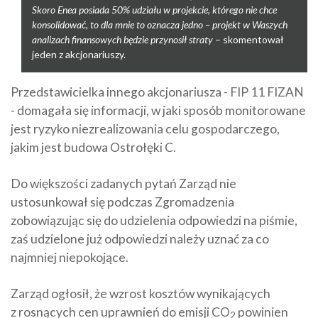
Skoro Enea posiada 50% udziału w projekcie, którego nie chce
konsolidować, to dla mnie to oznacza jedno – projekt w Waszych
analizach finansowych będzie przynosił straty
– skomentował
jeden z akcjonariuszy.
Przedstawicielka innego akcjonariusza - FIP 11 FIZAN
- domagała się informacji, w jaki sposób monitorowane
jest ryzyko niezrealizowania celu gospodarczego,
jakim jest budowa Ostrołęki C.
Do większości zadanych pytań Zarząd nie
ustosunkował się podczas Zgromadzenia
zobowiązując się do udzielenia odpowiedzi na piśmie,
zaś udzielone już odpowiedzi należy uznać za co
najmniej niepokojące.
Zarząd ogłosił, że wzrost kosztów wynikających
z rosnących cen uprawnień do emisji CO
powinien
2