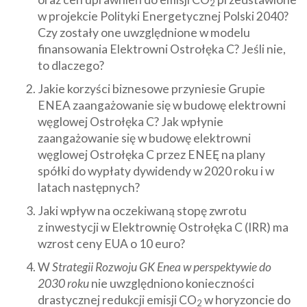
2
w projekcie Polityki Energetycznej Polski 2040?
Czy zostały one uwzględnione w modelu
finansowania Elektrowni Ostrołęka C? Jeśli nie,
to dlaczego?
Jakie korzyści biznesowe przyniesie Grupie
ENEA zaangażowanie się w budowę elektrowni
węglowej Ostrołęka C? Jak wpłynie
zaangażowanie się w budowę elektrowni
węglowej Ostrołęka C przez ENEĘ na plany
spółki do wypłaty dywidendy w 2020 roku i w
latach następnych?
Jaki wpływ na oczekiwaną stopę zwrotu
z inwestycji w Elektrownię Ostrołęka C (IRR) ma
wzrost ceny EUA o 10 euro?
W
Strategii Rozwoju GK Enea w perspektywie do
2030 roku
nie uwzględniono konieczności
drastycznej redukcji emisji CO
w horyzoncie do
2