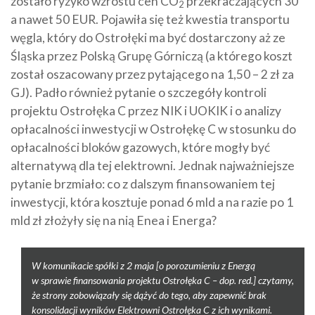
zostało ryzyko wzrostu cen CO
przekraczających 30
2
a nawet 50 EUR. Pojawiła się też kwestia transportu
węgla, który do Ostrołęki ma być dostarczony aż ze
Śląska przez Polską Grupę Górniczą (a którego koszt
został oszacowany przez pytającego na 1,50 – 2 zł za
GJ). Padło również pytanie o szczegóły kontroli
projektu Ostrołęka C przez NIK i UOKIK i o analizy
opłacalności inwestycji w Ostrołękę C w stosunku do
opłacalności bloków gazowych, które mogły być
alternatywą dla tej elektrowni. Jednak najważniejsze
pytanie brzmiało: co z dalszym finansowaniem tej
inwestycji, która kosztuje ponad 6 mld a na razie po 1
mld zł złożyły się na nią Enea i Energa?
W komunikacie spółki z 2 maja [o porozumieniu z Energą
w sprawie finansowania projektu Ostrołęka C – dop. red.] czytamy,
że strony zobowiązały się dążyć do tego, aby zapewnić brak
konsolidacji wyników Elektrowni Ostrołęka C z ich wynikami.