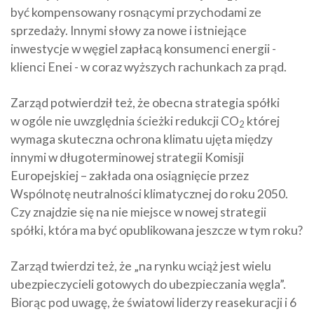
być kompensowany rosnącymi przychodami ze
sprzedaży. Innymi słowy za nowe i istniejące
inwestycje w węgiel zapłacą konsumenci energii -
klienci Enei - w coraz wyższych rachunkach za prąd.
Zarząd potwierdził też, że obecna strategia spółki
w ogóle nie uwzględnia ścieżki redukcji CO
której
2
wymaga skuteczna ochrona klimatu ujęta między
innymi w długoterminowej strategii Komisji
Europejskiej – zakłada ona osiągnięcie przez
Wspólnotę neutralności klimatycznej do roku 2050.
Czy znajdzie się na nie miejsce w nowej strategii
spółki, która ma być opublikowana jeszcze w tym roku?
Zarząd twierdzi też, że „na rynku wciąż jest wielu
ubezpieczycieli gotowych do ubezpieczania węgla”.
Biorąc pod uwagę, że światowi liderzy reasekuracji i 6