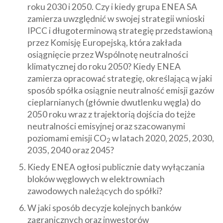
roku 2030 i 2050. Czy i kiedy grupa ENEA SA
zamierza uwzględnić w swojej strategii wnioski
IPCC i długoterminową strategię przedstawioną
przez Komisję Europejską, która zakłada
osiągnięcie przez Wspólnotę neutralności
klimatycznej do roku 2050? Kiedy ENEA
zamierza opracować strategię, określającą w jaki
sposób spółka osiągnie neutralność emisji gazów
cieplarnianych (głównie dwutlenku węgla) do
2050 roku wraz z trajektorią dojścia do tejże
neutralności emisyjnej oraz szacowanymi
poziomami emisji CO
w latach 2020, 2025, 2030,
2
2035, 2040 oraz 2045?
Kiedy ENEA ogłosi publicznie daty wyłączania
bloków węglowych w elektrowniach
zawodowych należących do spółki?
W jaki sposób decyzje kolejnych banków
zagranicznych oraz inwestorów