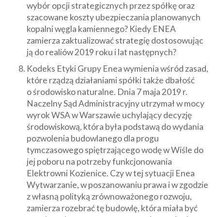
wybór opcji strategicznych przez spółkę oraz
szacowane koszty ubezpieczania planowanych
kopalni węgla kamiennego? Kiedy ENEA
zamierza zaktualizować strategię dostosowując
ją do realiów 2019 roku i lat następnych?
Kodeks Etyki Grupy Enea wymienia wśród zasad,
które rządzą działaniami spółki także dbałość
o środowisko naturalne. Dnia 7 maja 2019 r.
Naczelny Sąd Administracyjny utrzymał w mocy
wyrok WSA w Warszawie uchylający decyzję
środowiskową, która była podstawą do wydania
pozwolenia budowlanego dla progu
tymczasowego spiętrzającego wodę w Wiśle do
jej poboru na potrzeby funkcjonowania
Elektrowni Kozienice. Czy w tej sytuacji Enea
Wytwarzanie, w poszanowaniu prawa i w zgodzie
z własną polityką zrównoważonego rozwoju,
zamierza rozebrać tę budowlę, która miała być