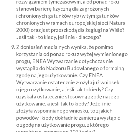
rozwiązaniem tymczasowym, a od ponad roku
stanowi barierę fizyczną dla zagrożonych
i chronionych gatunków ryb (w tym gatunków
chronionych w ramach europejskiej sieci Natura
2000) oraz jest przeszkodą dla żeglugi na Wiśle?
Jeśli tak - to kiedy, jeśli nie - dlaczego?
Z doniesień medialnych wynika, że pomimo
korzystania od ponad roku z wyżej wymienionego
progu, ENEA Wytwarzanie dotychczas nie
wystąpiła do Nadzoru Budowlanego o formalną
zgodę na jego użytkowanie. Czy ENEA
Wytwarzanie ostatecznie złożyła już wniosek
o jego użytkowanie, a jeśli tak to kiedy? Czy
uzyskała ostatecznie stosowną zgodę na jego
użytkowanie, a jeśli tak to kiedy? Jeżeli nie
złożyła wspomnianego wniosku, to z jakich
powodów i kiedy dokładnie zamierza wystąpić
o zgodę na użytkowanie progu, z którego
w praktyce korzysta od 2017 roku?