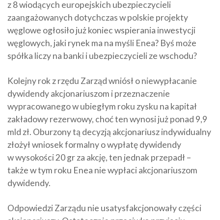
z 8 wiodących europejskich ubezpieczycieli
zaangażowanych dotychczas w polskie projekty
węglowe ogłosiło już koniec wspierania inwestycji
węglowych, jaki rynek ma na myśli Enea? Byś może
spółka liczy na banki i ubezpieczycieli ze wschodu?
Kolejny rok z rzędu Zarząd wniósł o niewypłacanie
dywidendy akcjonariuszom i przeznaczenie
wypracowanego w ubiegłym roku zysku na kapitał
zakładowy rezerwowy, choć ten wynosi już ponad 9,9
mld zł. Oburzony tą decyzją akcjonariusz indywidualny
złożył wniosek formalny o wypłatę dywidendy
w wysokości 20 gr za akcję, ten jednak przepadł –
także w tym roku Enea nie wypłaci akcjonariuszom
dywidendy.
Odpowiedzi Zarządu nie usatysfakcjonowały części