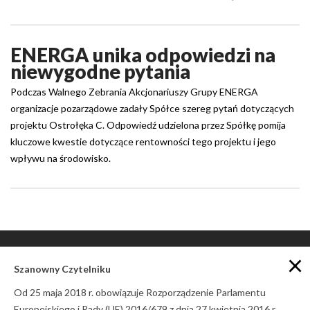
ENERGA unika odpowiedzi na
niewygodne pytania
Podczas Walnego Zebrania Akcjonariuszy Grupy ENERGA
organizacje pozarządowe zadały Spółce szereg pytań dotyczących
projektu Ostrołęka C. Odpowiedź udzielona przez Spółkę pomija
kluczowe kwestie dotyczące rentowności tego projektu i jego
wpływu na środowisko.
×
Szanowny Czytelniku
Od 25 maja 2018 r. obowiązuje Rozporządzenie Parlamentu
POLITYKA PRYWATNOŚCI
Europejskiego i Rady (UE) 2016/679 z dnia 27 kwietnia 2016 r.